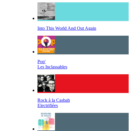
Into This World And Out Again
Pop'
Les Inclassables
Rock à la Casbah
Electrifiées