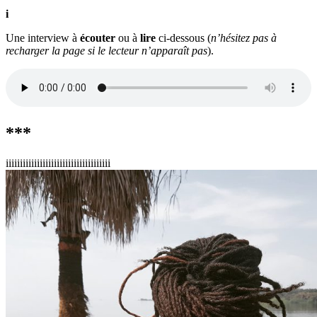
i
Une interview à
écouter
ou à
lire
ci-dessous (
n’hésitez pas à
recharger la page si le lecteur n’apparaît pas
).
***
iiiiiiiiiiiiiiiiiiiiiiiiiiiiiiiiiiiii