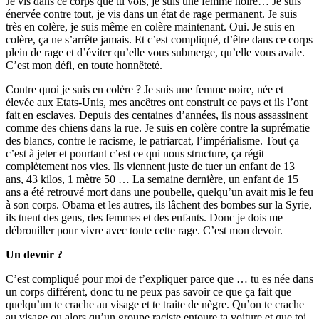
Je vis dans ce corps que tu vois, je suis une femme noire… Je suis
énervée contre tout, je vis dans un état de rage permanent. Je suis
très en colère, je suis même en colère maintenant. Oui. Je suis en
colère, ça ne s’arrête jamais. Et c’est compliqué, d’être dans ce corps
plein de rage et d’éviter qu’elle vous submerge, qu’elle vous avale.
C’est mon défi, en toute honnêteté.
Contre quoi je suis en colère ? Je suis une femme noire, née et
élevée aux Etats-Unis, mes ancêtres ont construit ce pays et ils l’ont
fait en esclaves. Depuis des centaines d’années, ils nous assassinent
comme des chiens dans la rue. Je suis en colère contre la suprématie
des blancs, contre le racisme, le patriarcat, l’impérialisme. Tout ça
c’est à jeter et pourtant c’est ce qui nous structure, ça régit
complètement nos vies. Ils viennent juste de tuer un enfant de 13
ans, 43 kilos, 1 mètre 50 … La semaine dernière, un enfant de 15
ans a été retrouvé mort dans une poubelle, quelqu’un avait mis le feu
à son corps. Obama et les autres, ils lâchent des bombes sur la Syrie,
ils tuent des gens, des femmes et des enfants. Donc je dois me
débrouiller pour vivre avec toute cette rage. C’est mon devoir.
Un devoir ?
C’est compliqué pour moi de t’expliquer parce que … tu es née dans
un corps différent, donc tu ne peux pas savoir ce que ça fait que
quelqu’un te crache au visage et te traite de nègre. Qu’on te crache
au visage ou alors qu’un groupe raciste entoure ta voiture et que toi