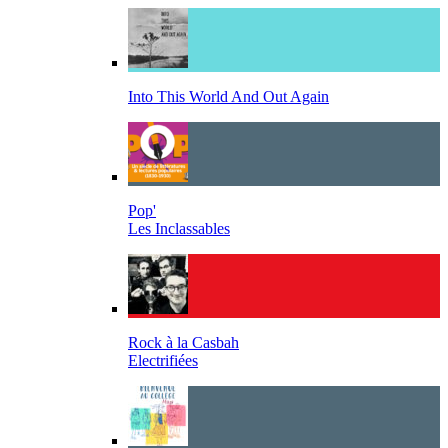
Into This World And Out Again
Pop'
Les Inclassables
Rock à la Casbah
Electrifiées