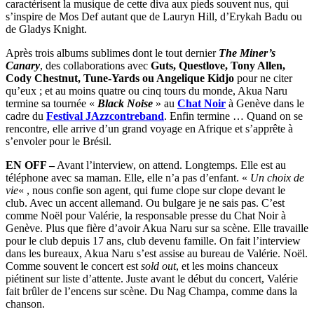
caractérisent la musique de cette diva aux pieds souvent nus, qui
s’inspire de Mos Def autant que de Lauryn Hill, d’Erykah Badu ou
de Gladys Knight.
Après trois albums sublimes dont le tout dernier
The Miner’s
Canary
, des collaborations avec
Guts, Questlove, Tony Allen,
Cody Chestnut, Tune-Yards ou Angelique Kidjo
pour ne citer
qu’eux ; et au moins quatre ou cinq tours du monde, Akua Naru
termine sa tournée «
Black Noise
» au
Chat Noir
à Genève dans le
cadre du
Festival JAzzcontreband
. Enfin termine … Quand on se
rencontre, elle arrive d’un grand voyage en Afrique et s’apprête à
s’envoler pour le Brésil.
EN OFF –
Avant l’interview, on attend. Longtemps. Elle est au
téléphone avec sa maman.
Elle, elle n’a pas d’enfant. «
Un choix de
vie
« , nous confie son agent, qui fume clope sur clope devant le
club. Avec un accent allemand. Ou bulgare je ne sais pas.
C’est
comme Noël pour Valérie, la responsable presse du Chat Noir à
Genève. Plus que fière d’avoir Akua Naru sur sa scène. Elle travaille
pour le club depuis 17 ans, club devenu famille.
On fait l’interview
dans les bureaux, Akua Naru s’est assise au bureau de Valérie. Noël.
Comme souvent le concert est
s
old out
, et les moins chanceux
piétinent sur liste d’attente.
Juste avant le début du concert, Valérie
fait brûler de l’encens sur scène. Du Nag Champa, comme dans la
chanson.