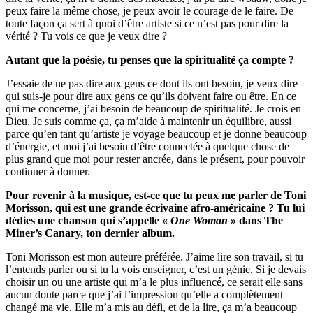
peux faire la même chose, je peux avoir le courage de le faire. De
toute façon ça sert à quoi d’être artiste si ce n’est pas pour dire la
vérité ? Tu vois ce que je veux dire ?
Autant que la poésie, tu penses que la spiritualité ça compte ?
J’essaie de ne pas dire aux gens ce dont ils ont besoin, je veux dire
qui suis-je pour dire aux gens ce qu’ils doivent faire ou être. En ce
qui me concerne, j’ai besoin de beaucoup de spiritualité. Je crois en
Dieu. Je suis comme ça, ça m’aide à maintenir un équilibre, aussi
parce qu’en tant qu’artiste je voyage beaucoup et je donne beaucoup
d’énergie, et moi j’ai besoin d’être connectée à quelque chose de
plus grand que moi pour rester ancrée, dans le présent, pour pouvoir
continuer à donner.
Pour revenir à la musique, est-ce que tu peux me parler de Toni
Morisson, qui est une grande écrivaine afro-américaine ? Tu lui
dédies une chanson qui s’appelle «
One Woman
» dans The
Miner’s Canary, ton dernier album.
Toni Morisson est mon auteure préférée. J’aime lire son travail, si tu
l’entends parler ou si tu la vois enseigner, c’est un génie. Si je devais
choisir un ou une artiste qui m’a le plus influencé, ce serait elle sans
aucun doute parce que j’ai l’impression qu’elle a complètement
changé ma vie. Elle m’a mis au défi, et de la lire, ça m’a beaucoup