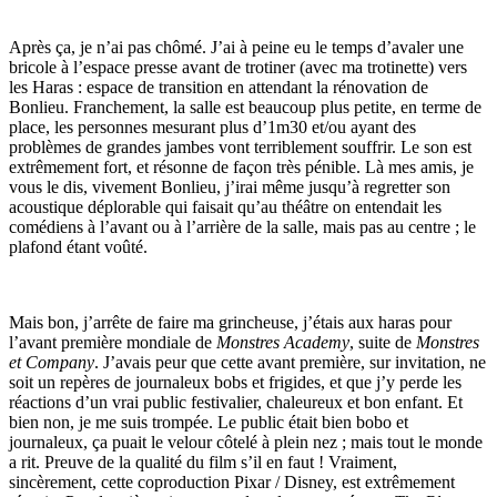
Après ça, je n’ai pas chômé. J’ai à peine eu le temps d’avaler une
bricole à l’espace presse avant de trotiner (avec ma trotinette) vers
les Haras : espace de transition en attendant la rénovation de
Bonlieu. Franchement, la salle est beaucoup plus petite, en terme de
place, les personnes mesurant plus d’1m30 et/ou ayant des
problèmes de grandes jambes vont terriblement souffrir. Le son est
extrêmement fort, et résonne de façon très pénible. Là mes amis, je
vous le dis, vivement Bonlieu, j’irai même jusqu’à regretter son
acoustique déplorable qui faisait qu’au théâtre on entendait les
comédiens à l’avant ou à l’arrière de la salle, mais pas au centre ; le
plafond étant voûté.
Mais bon, j’arrête de faire ma grincheuse, j’étais aux haras pour
l’avant première mondiale de
Monstres Academy
, suite de
Monstres
et Company
. J’avais peur que cette avant première, sur invitation, ne
soit un repères de journaleux bobs et frigides, et que j’y perde les
réactions d’un vrai public festivalier, chaleureux et bon enfant. Et
bien non, je me suis trompée. Le public était bien bobo et
journaleux, ça puait le velour côtelé à plein nez ; mais tout le monde
a rit. Preuve de la qualité du film s’il en faut ! Vraiment,
sincèrement, cette coproduction Pixar / Disney, est extrêmement