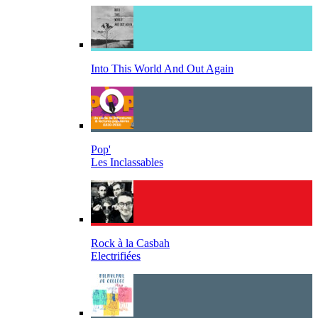
Into This World And Out Again
Pop'
Les Inclassables
Rock à la Casbah
Electrifiées