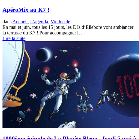
ApéroMix au K7 !
dans
Accueil
,
L'agenda
,
Vie locale
En mai et juin, tous les 15 jours, les DJs d’Ellebore vont ambiancer
la terrasse du K7 ! Pour accompagner […]
Lire la suite
1000ème épisode de La Planète Bleue - Jeudi 5 mai à