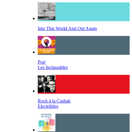
Into This World And Out Again
Pop'
Les Inclassables
Rock à la Casbah
Electrifiées