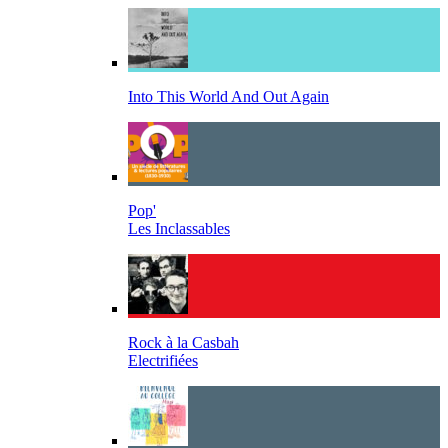
Into This World And Out Again
Pop'
Les Inclassables
Rock à la Casbah
Electrifiées