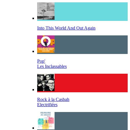
Into This World And Out Again
Pop'
Les Inclassables
Rock à la Casbah
Electrifiées