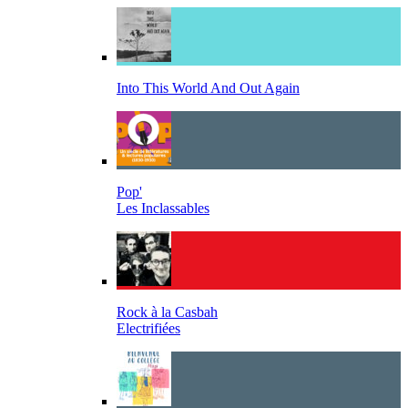
Into This World And Out Again
Pop'
Les Inclassables
Rock à la Casbah
Electrifiées