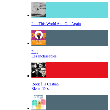
Into This World And Out Again
Pop'
Les Inclassables
Rock à la Casbah
Electrifiées