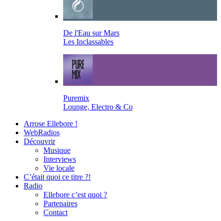
De l'Eau sur Mars
Les Inclassables
Puremix
Lounge, Electro & Co
Arrose Ellebore !
WebRadios
Découvrir
Musique
Interviews
Vie locale
C’était quoi ce titre ?!
Radio
Ellebore c’est quoi ?
Partenaires
Contact