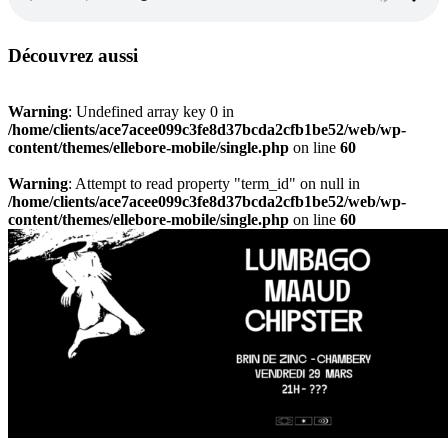
Découvrez aussi
Warning
: Undefined array key 0 in
/home/clients/ace7acee099c3fe8d37bcda2cfb1be52/web/wp-
content/themes/ellebore-mobile/single.php
on line
60
Warning
: Attempt to read property "term_id" on null in
/home/clients/ace7acee099c3fe8d37bcda2cfb1be52/web/wp-
content/themes/ellebore-mobile/single.php
on line
60