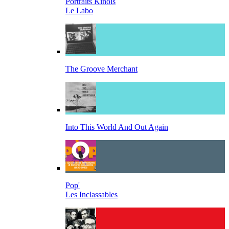
Portraits Kinois
Le Labo
The Groove Merchant
Into This World And Out Again
Pop'
Les Inclassables