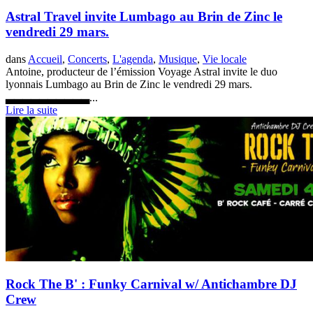
Astral Travel invite Lumbago au Brin de Zinc le
vendredi 29 mars.
dans
Accueil
,
Concerts
,
L'agenda
,
Musique
,
Vie locale
Antoine, producteur de l’émission Voyage Astral invite le duo
lyonnais Lumbago au Brin de Zinc le vendredi 29 mars.
▃▃▃▃▃▃▃▃▃▃...
Lire la suite
Rock The B' : Funky Carnival w/ Antichambre DJ
Crew