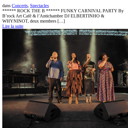
dans
Concerts
,
Spectacles
****** ROCK THE B ****** FUNKY CARNIVAL PARTY By
B’rock Art Café & l’Antichambre DJ ELBERTINHO &
WHYNINOT, deux membres […]
Lire la suite