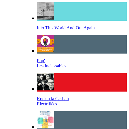
Into This World And Out Again
Pop'
Les Inclassables
Rock à la Casbah
Electrifiées