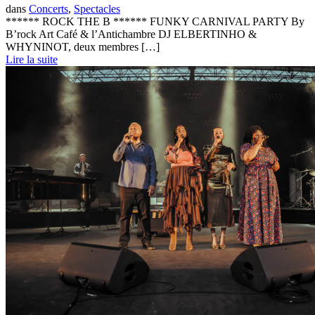
dans
Concerts
,
Spectacles
****** ROCK THE B ****** FUNKY CARNIVAL PARTY By
B’rock Art Café & l’Antichambre DJ ELBERTINHO &
WHYNINOT, deux membres […]
Lire la suite