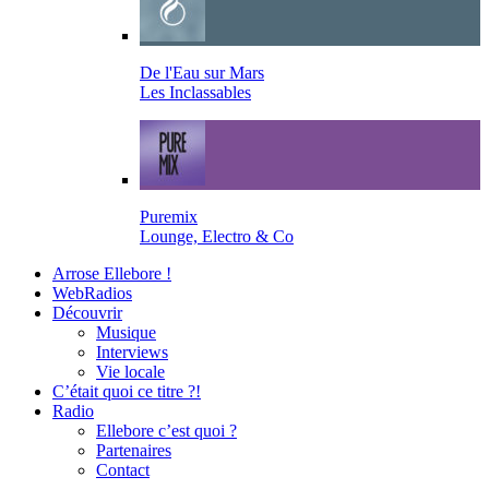
De l'Eau sur Mars
Les Inclassables
Puremix
Lounge, Electro & Co
Arrose Ellebore !
WebRadios
Découvrir
Musique
Interviews
Vie locale
C’était quoi ce titre ?!
Radio
Ellebore c’est quoi ?
Partenaires
Contact