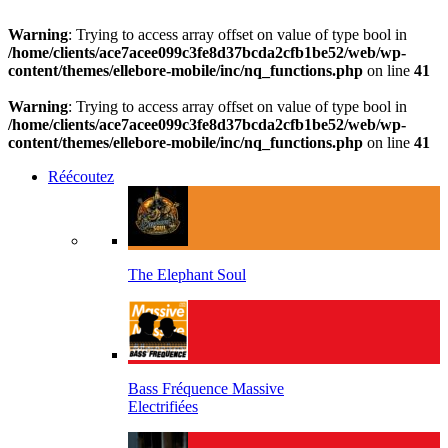
Warning
: Trying to access array offset on value of type bool in
/home/clients/ace7acee099c3fe8d37bcda2cfb1be52/web/wp-
content/themes/ellebore-mobile/inc/nq_functions.php
on line
41
Warning
: Trying to access array offset on value of type bool in
/home/clients/ace7acee099c3fe8d37bcda2cfb1be52/web/wp-
content/themes/ellebore-mobile/inc/nq_functions.php
on line
41
Réécoutez
The Elephant Soul
Bass Fréquence Massive
Electrifiées