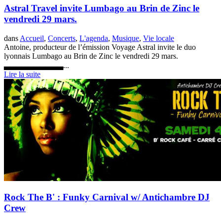
Astral Travel invite Lumbago au Brin de Zinc le
vendredi 29 mars.
dans
Accueil
,
Concerts
,
L'agenda
,
Musique
,
Vie locale
Antoine, producteur de l’émission Voyage Astral invite le duo
lyonnais Lumbago au Brin de Zinc le vendredi 29 mars.
▃▃▃▃▃▃▃▃▃▃...
Lire la suite
Rock The B' : Funky Carnival w/ Antichambre DJ
Crew