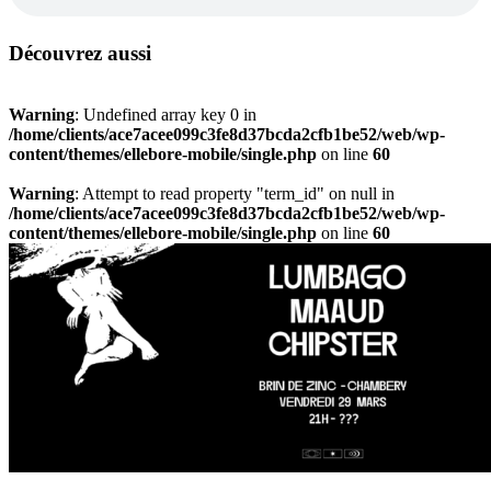
Découvrez aussi
Warning
: Undefined array key 0 in
/home/clients/ace7acee099c3fe8d37bcda2cfb1be52/web/wp-
content/themes/ellebore-mobile/single.php
on line
60
Warning
: Attempt to read property "term_id" on null in
/home/clients/ace7acee099c3fe8d37bcda2cfb1be52/web/wp-
content/themes/ellebore-mobile/single.php
on line
60