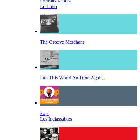
Portraits Kinois
Le Labo
The Groove Merchant
Into This World And Out Again
Pop'
Les Inclassables