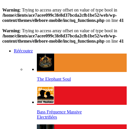
Warning
: Trying to access array offset on value of type bool in
/home/clients/ace7acee099c3fe8d37bcda2cfb1be52/web/wp-
content/themes/ellebore-mobile/inc/nq_functions.php
on line
41
Warning
: Trying to access array offset on value of type bool in
/home/clients/ace7acee099c3fe8d37bcda2cfb1be52/web/wp-
content/themes/ellebore-mobile/inc/nq_functions.php
on line
41
Réécoutez
The Elephant Soul
Bass Fréquence Massive
Electrifiées