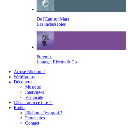
De l'Eau sur Mars
Les Inclassables
Puremix
Lounge, Electro & Co
Arrose Ellebore !
WebRadios
Découvrir
Musique
Interviews
Vie locale
C’était quoi ce titre ?!
Radio
Ellebore c’est quoi ?
Partenaires
Contact