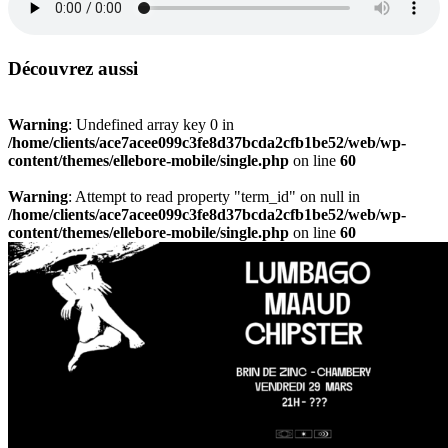
Découvrez aussi
Warning
: Undefined array key 0 in
/home/clients/ace7acee099c3fe8d37bcda2cfb1be52/web/wp-
content/themes/ellebore-mobile/single.php
on line
60
Warning
: Attempt to read property "term_id" on null in
/home/clients/ace7acee099c3fe8d37bcda2cfb1be52/web/wp-
content/themes/ellebore-mobile/single.php
on line
60