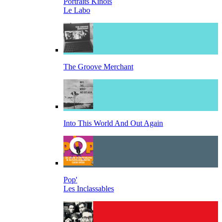
Portraits Kinois
Le Labo
The Groove Merchant
Into This World And Out Again
Pop'
Les Inclassables