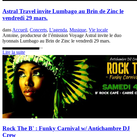
Astral Travel invite Lumbago au Brin de Zinc le
vendredi 29 mars.
dans
Accueil
,
Concerts
,
L'agenda
,
Musique
,
Vie locale
Antoine, producteur de l’émission Voyage Astral invite le duo
lyonnais Lumbago au Brin de Zinc le vendredi 29 mars.
▃▃▃▃▃▃▃▃▃▃...
Lire la suite
Rock The B' : Funky Carnival w/ Antichambre DJ
Crew