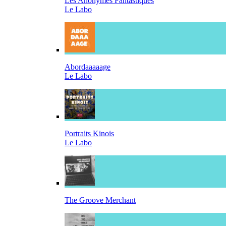
Les Anonymes Fantastiques
Le Labo
Abordaaaaage
Le Labo
Portraits Kinois
Le Labo
The Groove Merchant