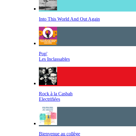
Into This World And Out Again
Pop'
Les Inclassables
Rock à la Casbah
Electrifiées
Bienvenue au collège