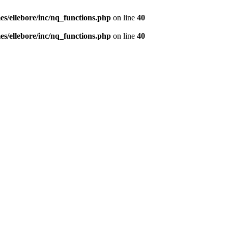
s/ellebore/inc/nq_functions.php
on line
40
s/ellebore/inc/nq_functions.php
on line
40