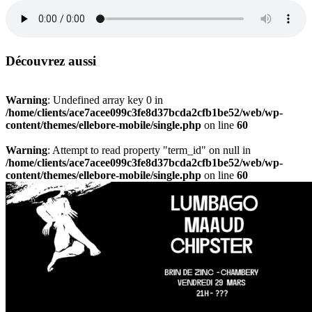
Découvrez aussi
Warning
: Undefined array key 0 in
/home/clients/ace7acee099c3fe8d37bcda2cfb1be52/web/wp-
content/themes/ellebore-mobile/single.php
on line
60
Warning
: Attempt to read property "term_id" on null in
/home/clients/ace7acee099c3fe8d37bcda2cfb1be52/web/wp-
content/themes/ellebore-mobile/single.php
on line
60