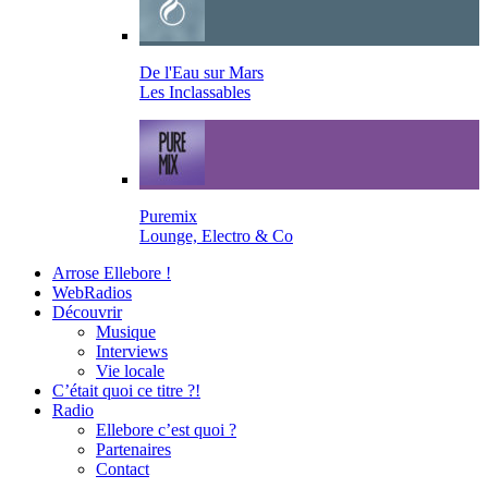
De l'Eau sur Mars
Les Inclassables
Puremix
Lounge, Electro & Co
Arrose Ellebore !
WebRadios
Découvrir
Musique
Interviews
Vie locale
C’était quoi ce titre ?!
Radio
Ellebore c’est quoi ?
Partenaires
Contact