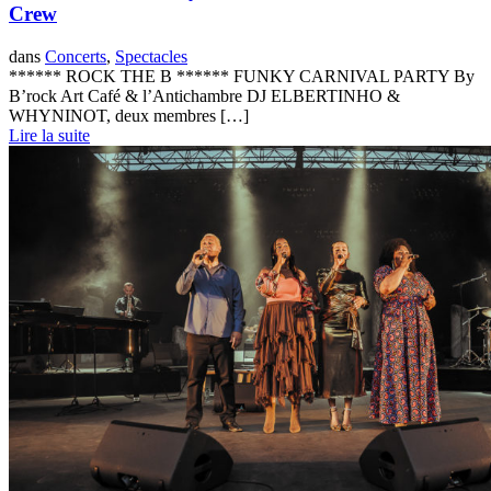
Crew
dans
Concerts
,
Spectacles
****** ROCK THE B ****** FUNKY CARNIVAL PARTY By
B’rock Art Café & l’Antichambre DJ ELBERTINHO &
WHYNINOT, deux membres […]
Lire la suite