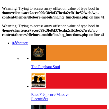
Warning
: Trying to access array offset on value of type bool in
/home/clients/ace7acee099c3fe8d37bcda2cfb1be52/web/wp-
content/themes/ellebore-mobile/inc/nq_functions.php
on line
41
Warning
: Trying to access array offset on value of type bool in
/home/clients/ace7acee099c3fe8d37bcda2cfb1be52/web/wp-
content/themes/ellebore-mobile/inc/nq_functions.php
on line
41
Réécoutez
The Elephant Soul
Bass Fréquence Massive
Electrifiées