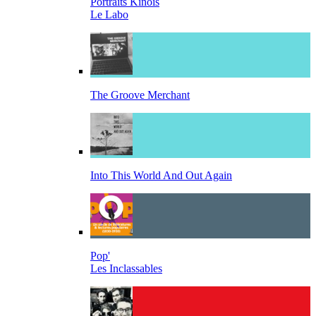
Portraits Kinois
Le Labo
The Groove Merchant
Into This World And Out Again
Pop'
Les Inclassables