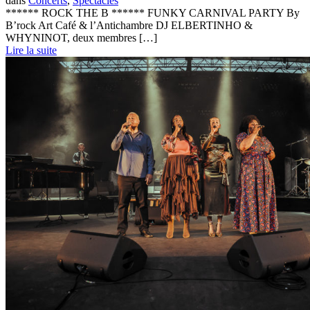
dans
Concerts
,
Spectacles
****** ROCK THE B ****** FUNKY CARNIVAL PARTY By
B’rock Art Café & l’Antichambre DJ ELBERTINHO &
WHYNINOT, deux membres […]
Lire la suite