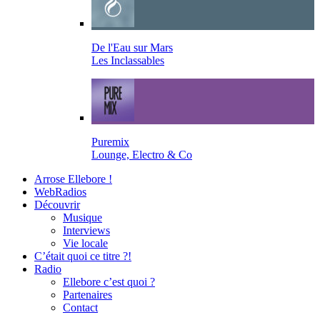
De l'Eau sur Mars
Les Inclassables
Puremix
Lounge, Electro & Co
Arrose Ellebore !
WebRadios
Découvrir
Musique
Interviews
Vie locale
C’était quoi ce titre ?!
Radio
Ellebore c’est quoi ?
Partenaires
Contact