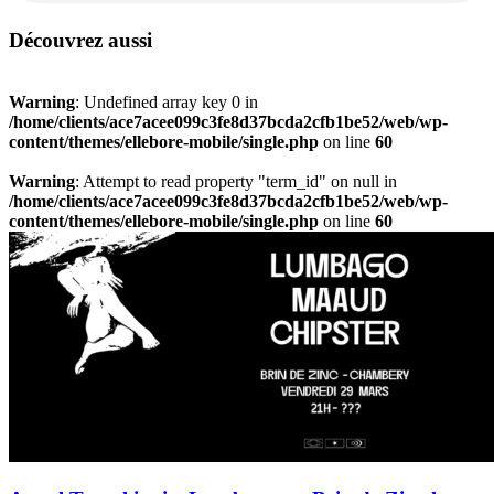
Découvrez aussi
Warning
: Undefined array key 0 in
/home/clients/ace7acee099c3fe8d37bcda2cfb1be52/web/wp-
content/themes/ellebore-mobile/single.php
on line
60
Warning
: Attempt to read property "term_id" on null in
/home/clients/ace7acee099c3fe8d37bcda2cfb1be52/web/wp-
content/themes/ellebore-mobile/single.php
on line
60