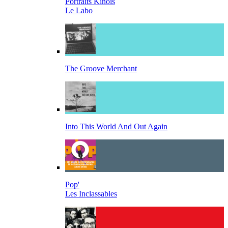
Portraits Kinois
Le Labo
The Groove Merchant
Into This World And Out Again
Pop'
Les Inclassables