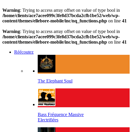
Warning
: Trying to access array offset on value of type bool in
/home/clients/ace7acee099c3fe8d37bcda2cfb1be52/web/wp-
content/themes/ellebore-mobile/inc/nq_functions.php
on line
41
Warning
: Trying to access array offset on value of type bool in
/home/clients/ace7acee099c3fe8d37bcda2cfb1be52/web/wp-
content/themes/ellebore-mobile/inc/nq_functions.php
on line
41
Réécoutez
The Elephant Soul
Bass Fréquence Massive
Electrifiées