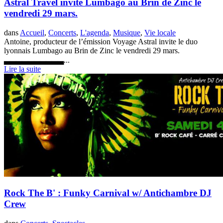
Astral Travel invite Lumbago au Brin de Zinc le
vendredi 29 mars.
dans
Accueil
,
Concerts
,
L'agenda
,
Musique
,
Vie locale
Antoine, producteur de l’émission Voyage Astral invite le duo
lyonnais Lumbago au Brin de Zinc le vendredi 29 mars.
▃▃▃▃▃▃▃▃▃▃...
Lire la suite
Rock The B' : Funky Carnival w/ Antichambre DJ
Crew