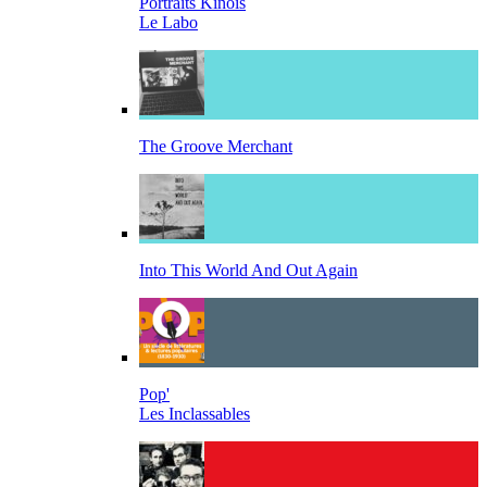
Portraits Kinois
Le Labo
The Groove Merchant
Into This World And Out Again
Pop'
Les Inclassables