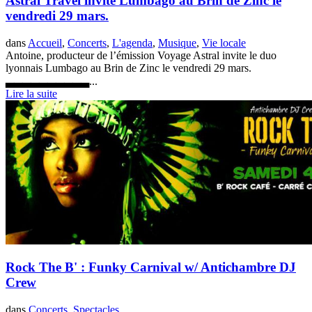
Astral Travel invite Lumbago au Brin de Zinc le
vendredi 29 mars.
dans
Accueil
,
Concerts
,
L'agenda
,
Musique
,
Vie locale
Antoine, producteur de l’émission Voyage Astral invite le duo
lyonnais Lumbago au Brin de Zinc le vendredi 29 mars.
▃▃▃▃▃▃▃▃▃▃...
Lire la suite
Rock The B' : Funky Carnival w/ Antichambre DJ
Crew
dans
Concerts
,
Spectacles