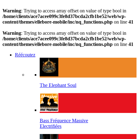
Warning
: Trying to access array offset on value of type bool in
/home/clients/ace7acee099c3fe8d37bcda2cfb1be52/web/wp-
content/themes/ellebore-mobile/inc/nq_functions.php
on line
41
Warning
: Trying to access array offset on value of type bool in
/home/clients/ace7acee099c3fe8d37bcda2cfb1be52/web/wp-
content/themes/ellebore-mobile/inc/nq_functions.php
on line
41
Réécoutez
The Elephant Soul
Bass Fréquence Massive
Electrifiées