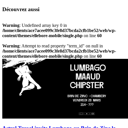
Découvrez aussi
Warning
: Undefined array key 0 in
/home/clients/ace7acee099c3fe8d37bcda2cfb1be52/web/wp-
content/themes/ellebore-mobile/single.php
on line
60
Warning
: Attempt to read property "term_id" on null in
/home/clients/ace7acee099c3fe8d37bcda2cfb1be52/web/wp-
content/themes/ellebore-mobile/single.php
on line
60