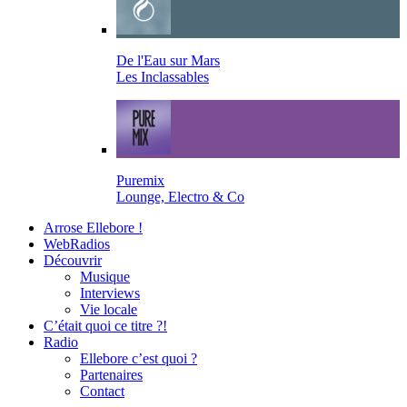
De l'Eau sur Mars
Les Inclassables
Puremix
Lounge, Electro & Co
Arrose Ellebore !
WebRadios
Découvrir
Musique
Interviews
Vie locale
C’était quoi ce titre ?!
Radio
Ellebore c’est quoi ?
Partenaires
Contact