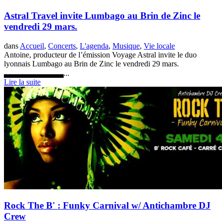
Astral Travel invite Lumbago au Brin de Zinc le
vendredi 29 mars.
dans
Accueil
,
Concerts
,
L'agenda
,
Musique
,
Vie locale
Antoine, producteur de l’émission Voyage Astral invite le duo
lyonnais Lumbago au Brin de Zinc le vendredi 29 mars.
▃▃▃▃▃▃▃▃▃▃...
Lire la suite
Rock The B' : Funky Carnival w/ Antichambre DJ
Crew