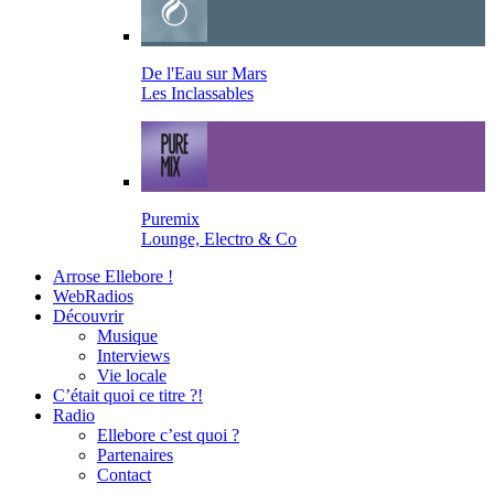
De l'Eau sur Mars
Les Inclassables
Puremix
Lounge, Electro & Co
Arrose Ellebore !
WebRadios
Découvrir
Musique
Interviews
Vie locale
C’était quoi ce titre ?!
Radio
Ellebore c’est quoi ?
Partenaires
Contact