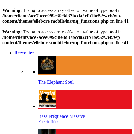
Warning
: Trying to access array offset on value of type bool in
/home/clients/ace7acee099c3fe8d37bcda2cfb1be52/web/wp-
content/themes/ellebore-mobile/inc/nq_functions.php
on line
41
Warning
: Trying to access array offset on value of type bool in
/home/clients/ace7acee099c3fe8d37bcda2cfb1be52/web/wp-
content/themes/ellebore-mobile/inc/nq_functions.php
on line
41
Réécoutez
The Elephant Soul
Bass Fréquence Massive
Electrifiées