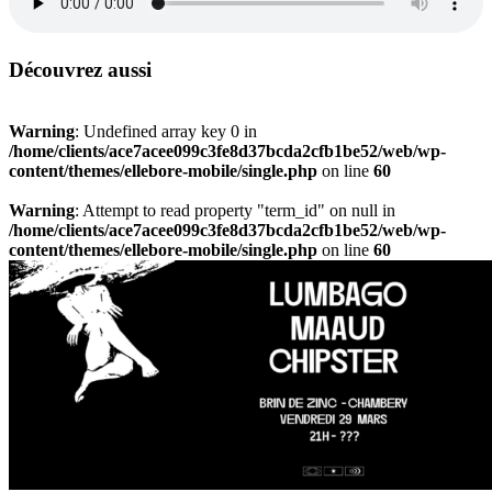
Découvrez aussi
Warning
: Undefined array key 0 in
/home/clients/ace7acee099c3fe8d37bcda2cfb1be52/web/wp-
content/themes/ellebore-mobile/single.php
on line
60
Warning
: Attempt to read property "term_id" on null in
/home/clients/ace7acee099c3fe8d37bcda2cfb1be52/web/wp-
content/themes/ellebore-mobile/single.php
on line
60