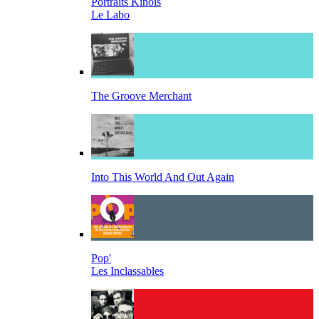
Portraits Kinois
Le Labo
The Groove Merchant
Into This World And Out Again
Pop'
Les Inclassables