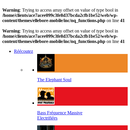
Warning
: Trying to access array offset on value of type bool in
/home/clients/ace7acee099c3fe8d37bcda2cfb1be52/web/wp-
content/themes/ellebore-mobile/inc/nq_functions.php
on line
41
Warning
: Trying to access array offset on value of type bool in
/home/clients/ace7acee099c3fe8d37bcda2cfb1be52/web/wp-
content/themes/ellebore-mobile/inc/nq_functions.php
on line
41
Réécoutez
The Elephant Soul
Bass Fréquence Massive
Electrifiées