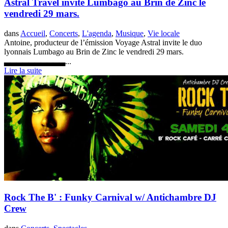
Astral Travel invite Lumbago au Brin de Zinc le
vendredi 29 mars.
dans
Accueil
,
Concerts
,
L'agenda
,
Musique
,
Vie locale
Antoine, producteur de l’émission Voyage Astral invite le duo
lyonnais Lumbago au Brin de Zinc le vendredi 29 mars.
▃▃▃▃▃▃▃▃▃▃...
Lire la suite
Rock The B' : Funky Carnival w/ Antichambre DJ
Crew