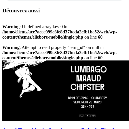
Découvrez aussi
Warning
: Undefined array key 0 in
/home/clients/ace7acee099c3fe8d37bcda2cfb1be52/web/wp-
content/themes/ellebore-mobile/single.php
on line
60
Warning
: Attempt to read property "term_id" on null in
/home/clients/ace7acee099c3fe8d37bcda2cfb1be52/web/wp-
content/themes/ellebore-mobile/single.php
on line
60