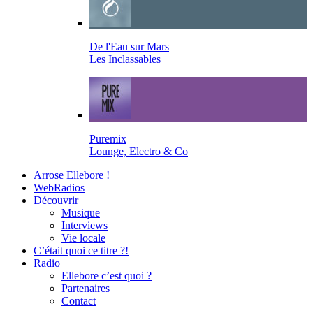
De l'Eau sur Mars
Les Inclassables
Puremix
Lounge, Electro & Co
Arrose Ellebore !
WebRadios
Découvrir
Musique
Interviews
Vie locale
C’était quoi ce titre ?!
Radio
Ellebore c’est quoi ?
Partenaires
Contact