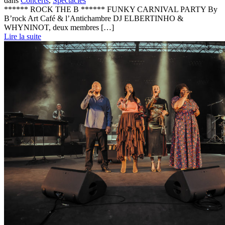
dans
Concerts
,
Spectacles
****** ROCK THE B ****** FUNKY CARNIVAL PARTY By
B’rock Art Café & l’Antichambre DJ ELBERTINHO &
WHYNINOT, deux membres […]
Lire la suite