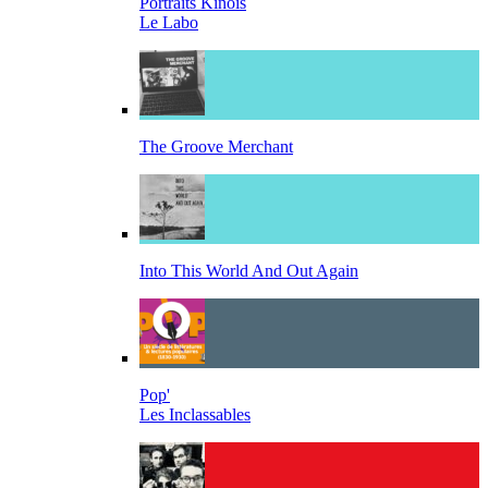
Portraits Kinois
Le Labo
The Groove Merchant
Into This World And Out Again
Pop'
Les Inclassables