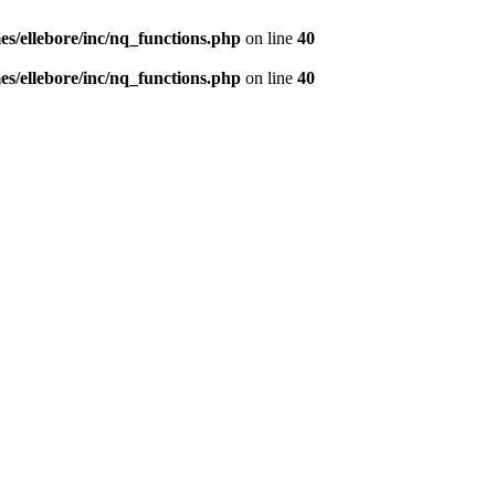
s/ellebore/inc/nq_functions.php
on line
40
s/ellebore/inc/nq_functions.php
on line
40