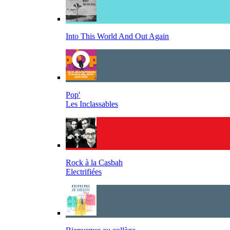
Into This World And Out Again
Pop'
Les Inclassables
Rock à la Casbah
Electrifiées