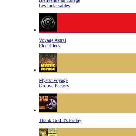
Bienvenue au collège
Les Inclassables
Voyage Astral
Electrifiées
Mystic Voyage
Groove Factory
Thank God It's Friday