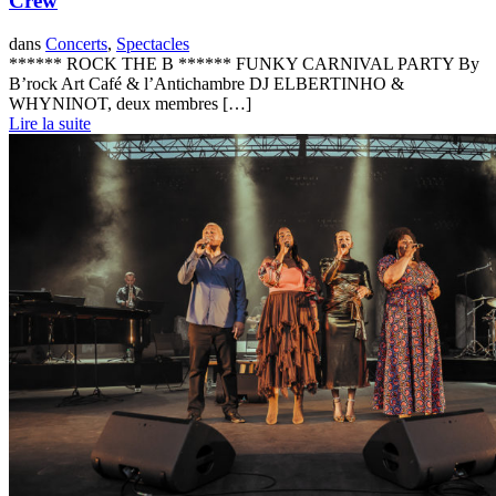
Crew
dans
Concerts
,
Spectacles
****** ROCK THE B ****** FUNKY CARNIVAL PARTY By
B’rock Art Café & l’Antichambre DJ ELBERTINHO &
WHYNINOT, deux membres […]
Lire la suite