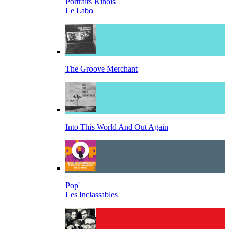
Portraits Kinois
Le Labo
The Groove Merchant
Into This World And Out Again
Pop'
Les Inclassables