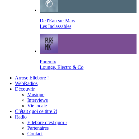
De l'Eau sur Mars
Les Inclassables
Puremix
Lounge, Electro & Co
Arrose Ellebore !
WebRadios
Découvrir
Musique
Interviews
Vie locale
C’était quoi ce titre ?!
Radio
Ellebore c’est quoi ?
Partenaires
Contact