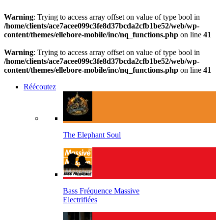
Warning
: Trying to access array offset on value of type bool in
/home/clients/ace7acee099c3fe8d37bcda2cfb1be52/web/wp-
content/themes/ellebore-mobile/inc/nq_functions.php
on line
41
Warning
: Trying to access array offset on value of type bool in
/home/clients/ace7acee099c3fe8d37bcda2cfb1be52/web/wp-
content/themes/ellebore-mobile/inc/nq_functions.php
on line
41
Réécoutez
The Elephant Soul
Bass Fréquence Massive
Electrifiées