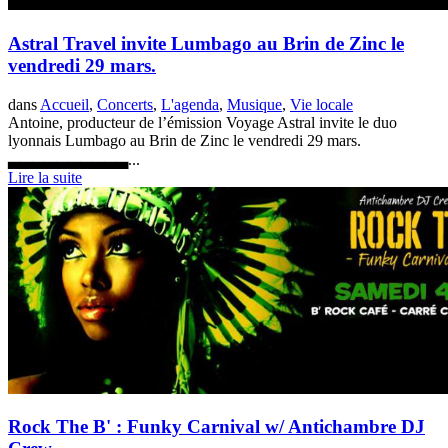
Astral Travel invite Lumbago au Brin de Zinc le
vendredi 29 mars.
dans
Accueil
,
Concerts
,
L'agenda
,
Musique
,
Vie locale
Antoine, producteur de l’émission Voyage Astral invite le duo
lyonnais Lumbago au Brin de Zinc le vendredi 29 mars.
▃▃▃▃▃▃▃▃▃▃...
Lire la suite
Rock The B' : Funky Carnival w/ Antichambre DJ