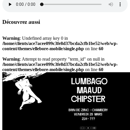
Découvrez aussi
Warning
: Undefined array key 0 in
/home/clients/ace7acee099c3fe8d37bcda2cfb1be52/web/wp-
content/themes/ellebore-mobile/single.php
on line
60
Warning
: Attempt to read property "term_id" on null in
/home/clients/ace7acee099c3fe8d37bcda2cfb1be52/web/wp-
content/themes/ellebore-mobile/single.php
on line
60