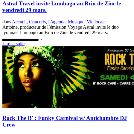
Astral Travel invite Lumbago au Brin de Zinc le
vendredi 29 mars.
dans
Accueil
,
Concerts
,
L'agenda
,
Musique
,
Vie locale
Antoine, producteur de l’émission Voyage Astral invite le duo
lyonnais Lumbago au Brin de Zinc le vendredi 29 mars.
▃▃▃▃▃▃▃▃▃▃...
Lire la suite
Rock The B' : Funky Carnival w/ Antichambre DJ
Crew