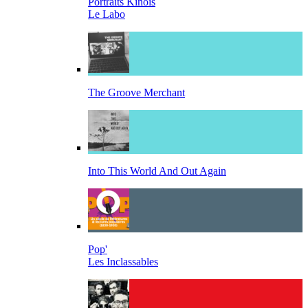
Portraits Kinois
Le Labo
The Groove Merchant
Into This World And Out Again
Pop'
Les Inclassables