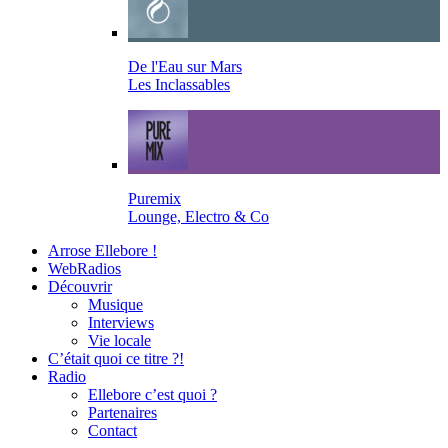
De l'Eau sur Mars
Les Inclassables
Puremix
Lounge, Electro & Co
Arrose Ellebore !
WebRadios
Découvrir
Musique
Interviews
Vie locale
C’était quoi ce titre ?!
Radio
Ellebore c’est quoi ?
Partenaires
Contact