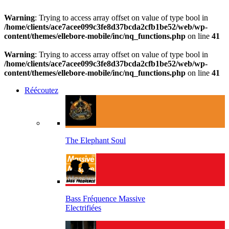
Warning
: Trying to access array offset on value of type bool in
/home/clients/ace7acee099c3fe8d37bcda2cfb1be52/web/wp-
content/themes/ellebore-mobile/inc/nq_functions.php
on line
41
Warning
: Trying to access array offset on value of type bool in
/home/clients/ace7acee099c3fe8d37bcda2cfb1be52/web/wp-
content/themes/ellebore-mobile/inc/nq_functions.php
on line
41
Réécoutez
The Elephant Soul
Bass Fréquence Massive
Electrifiées