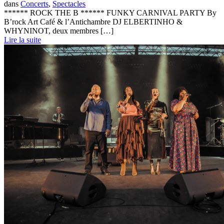
dans
Concerts
,
Spectacles
****** ROCK THE B ****** FUNKY CARNIVAL PARTY By
B’rock Art Café & l’Antichambre DJ ELBERTINHO &
WHYNINOT, deux membres […]
Lire la suite