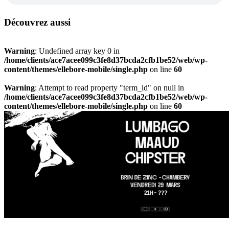
Découvrez aussi
Warning
: Undefined array key 0 in
/home/clients/ace7acee099c3fe8d37bcda2cfb1be52/web/wp-
content/themes/ellebore-mobile/single.php
on line
60
Warning
: Attempt to read property "term_id" on null in
/home/clients/ace7acee099c3fe8d37bcda2cfb1be52/web/wp-
content/themes/ellebore-mobile/single.php
on line
60