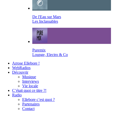
De l'Eau sur Mars
Les Inclassables
Puremix
Lounge, Electro & Co
Arrose Ellebore !
WebRadios
Découvrir
Musique
Interviews
Vie locale
C’était quoi ce titre ?!
Radio
Ellebore c’est quoi ?
Partenaires
Contact