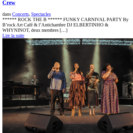
Crew
dans
Concerts
,
Spectacles
****** ROCK THE B ****** FUNKY CARNIVAL PARTY By
B’rock Art Café & l’Antichambre DJ ELBERTINHO &
WHYNINOT, deux membres […]
Lire la suite