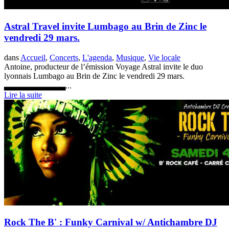
Astral Travel invite Lumbago au Brin de Zinc le
vendredi 29 mars.
dans
Accueil
,
Concerts
,
L'agenda
,
Musique
,
Vie locale
Antoine, producteur de l’émission Voyage Astral invite le duo
lyonnais Lumbago au Brin de Zinc le vendredi 29 mars.
▃▃▃▃▃▃▃▃▃▃...
Lire la suite
Rock The B' : Funky Carnival w/ Antichambre DJ