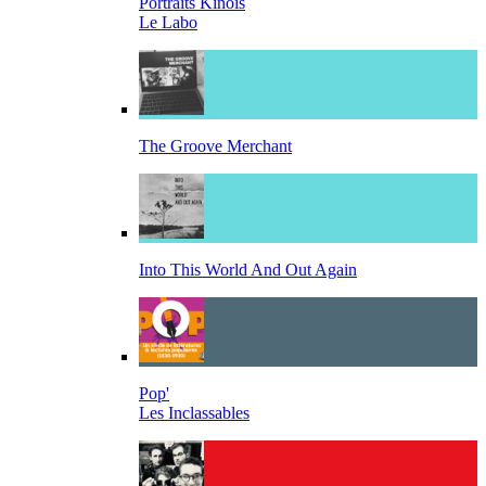
Portraits Kinois
Le Labo
The Groove Merchant
Into This World And Out Again
Pop'
Les Inclassables