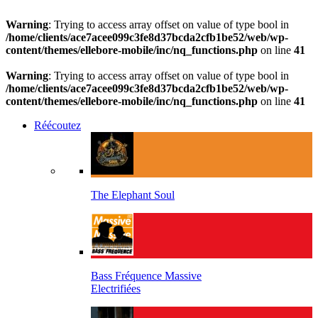
Warning
: Trying to access array offset on value of type bool in
/home/clients/ace7acee099c3fe8d37bcda2cfb1be52/web/wp-
content/themes/ellebore-mobile/inc/nq_functions.php
on line
41
Warning
: Trying to access array offset on value of type bool in
/home/clients/ace7acee099c3fe8d37bcda2cfb1be52/web/wp-
content/themes/ellebore-mobile/inc/nq_functions.php
on line
41
Réécoutez
The Elephant Soul
Bass Fréquence Massive
Electrifiées