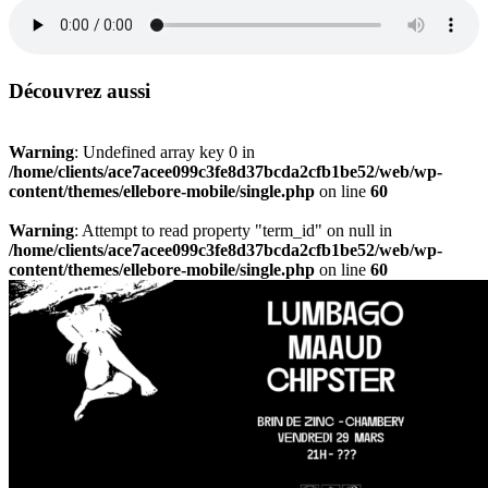
Découvrez aussi
Warning
: Undefined array key 0 in
/home/clients/ace7acee099c3fe8d37bcda2cfb1be52/web/wp-
content/themes/ellebore-mobile/single.php
on line
60
Warning
: Attempt to read property "term_id" on null in
/home/clients/ace7acee099c3fe8d37bcda2cfb1be52/web/wp-
content/themes/ellebore-mobile/single.php
on line
60