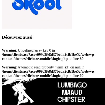
Découvrez aussi
Warning
: Undefined array key 0 in
/home/clients/ace7acee099c3fe8d37bcda2cfb1be52/web/wp-
content/themes/ellebore-mobile/single.php
on line
60
Warning
: Attempt to read property "term_id" on null in
/home/clients/ace7acee099c3fe8d37bcda2cfb1be52/web/wp-
content/themes/ellebore-mobile/single.php
on line
60