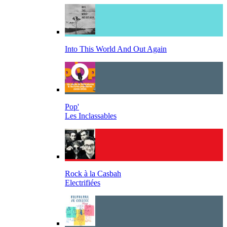
Into This World And Out Again
Pop'
Les Inclassables
Rock à la Casbah
Electrifiées