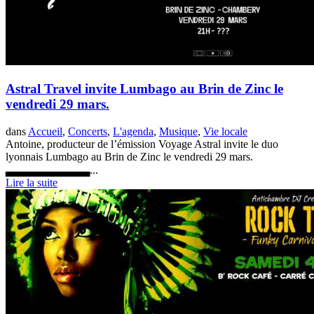
Astral Travel invite Lumbago au Brin de Zinc le
vendredi 29 mars.
dans
Accueil
,
Concerts
,
L'agenda
,
Musique
,
Vie locale
Antoine, producteur de l’émission Voyage Astral invite le duo
lyonnais Lumbago au Brin de Zinc le vendredi 29 mars.
▃▃▃▃▃▃▃▃▃▃...
Lire la suite