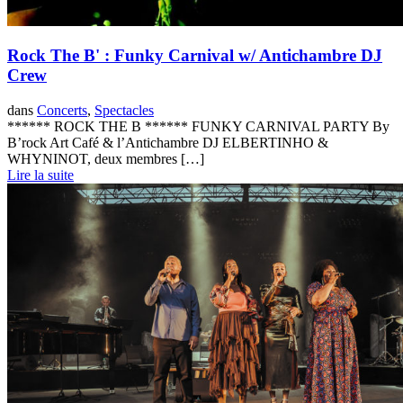
Rock The B' : Funky Carnival w/ Antichambre DJ
Crew
dans
Concerts
,
Spectacles
****** ROCK THE B ****** FUNKY CARNIVAL PARTY By
B’rock Art Café & l’Antichambre DJ ELBERTINHO &
WHYNINOT, deux membres […]
Lire la suite