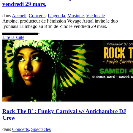
vendredi 29 mars.
dans
Accueil
,
Concerts
,
L'agenda
,
Musique
,
Vie locale
Antoine, producteur de l’émission Voyage Astral invite le duo
lyonnais Lumbago au Brin de Zinc le vendredi 29 mars.
▃▃▃▃▃▃▃▃▃▃...
Lire la suite
Rock The B' : Funky Carnival w/ Antichambre DJ
Crew
dans
Concerts
,
Spectacles