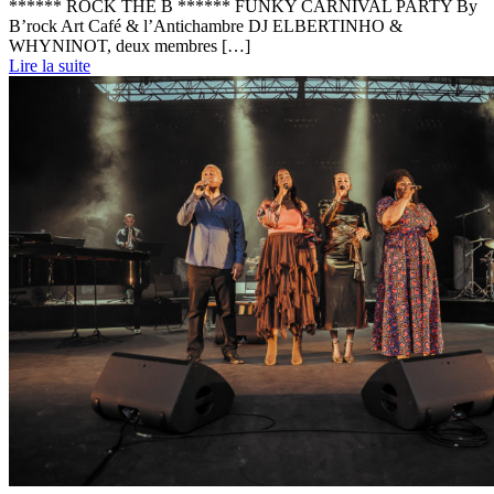
****** ROCK THE B ****** FUNKY CARNIVAL PARTY By
B’rock Art Café & l’Antichambre DJ ELBERTINHO &
WHYNINOT, deux membres […]
Lire la suite