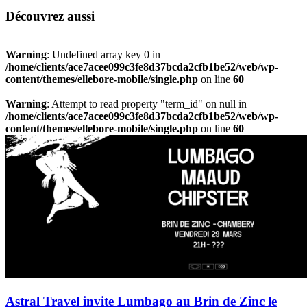
Découvrez aussi
Warning
: Undefined array key 0 in
/home/clients/ace7acee099c3fe8d37bcda2cfb1be52/web/wp-
content/themes/ellebore-mobile/single.php
on line
60
Warning
: Attempt to read property "term_id" on null in
/home/clients/ace7acee099c3fe8d37bcda2cfb1be52/web/wp-
content/themes/ellebore-mobile/single.php
on line
60
Astral Travel invite Lumbago au Brin de Zinc le