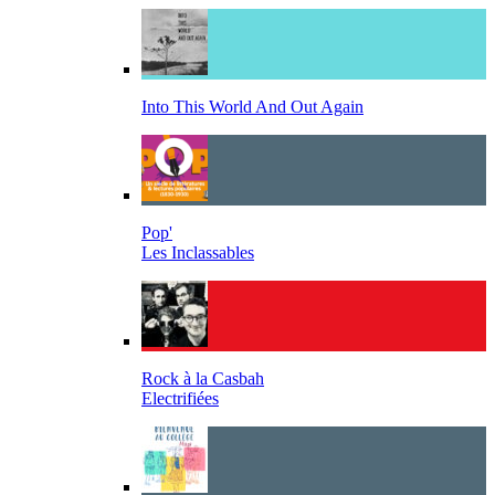
Into This World And Out Again
Pop'
Les Inclassables
Rock à la Casbah
Electrifiées