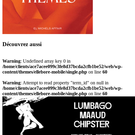
Découvrez aussi
Warning
: Undefined array key 0 in
/home/clients/ace7acee099c3fe8d37bcda2cfb1be52/web/wp-
content/themes/ellebore-mobile/single.php
on line
60
Warning
: Attempt to read property "term_id" on null in
/home/clients/ace7acee099c3fe8d37bcda2cfb1be52/web/wp-
content/themes/ellebore-mobile/single.php
on line
60