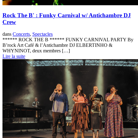
Rock The B' : Funky Carnival w/ Antichambre DJ
Crew
dans
Concerts
,
Spectacles
****** ROCK THE B ****** FUNKY CARNIVAL PARTY By
B’rock Art Café & l’Antichambre DJ ELBERTINHO &
WHYNINOT, deux membres […]
Lire la suite