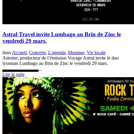
Astral Travel invite Lumbago au Brin de Zinc le
vendredi 29 mars.
dans
Accueil
,
Concerts
,
L'agenda
,
Musique
,
Vie locale
Antoine, producteur de l’émission Voyage Astral invite le duo
lyonnais Lumbago au Brin de Zinc le vendredi 29 mars.
▃▃▃▃▃▃▃▃▃▃...
Lire la suite