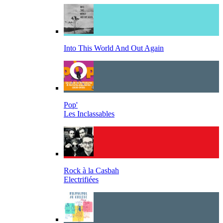
Into This World And Out Again
Pop'
Les Inclassables
Rock à la Casbah
Electrifiées