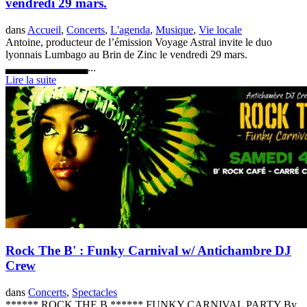
vendredi 29 mars.
dans
Accueil
,
Concerts
,
L'agenda
,
Musique
,
Vie locale
Antoine, producteur de l’émission Voyage Astral invite le duo
lyonnais Lumbago au Brin de Zinc le vendredi 29 mars.
▃▃▃▃▃▃▃▃▃▃...
Lire la suite
Rock The B' : Funky Carnival w/ Antichambre DJ
Crew
dans
Concerts
,
Spectacles
****** ROCK THE B ****** FUNKY CARNIVAL PARTY By