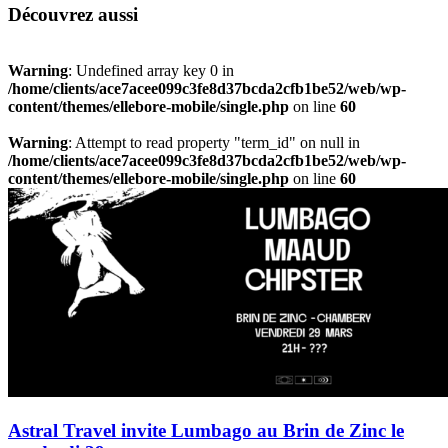
Découvrez aussi
Warning
: Undefined array key 0 in
/home/clients/ace7acee099c3fe8d37bcda2cfb1be52/web/wp-
content/themes/ellebore-mobile/single.php
on line
60
Warning
: Attempt to read property "term_id" on null in
/home/clients/ace7acee099c3fe8d37bcda2cfb1be52/web/wp-
content/themes/ellebore-mobile/single.php
on line
60
Astral Travel invite Lumbago au Brin de Zinc le