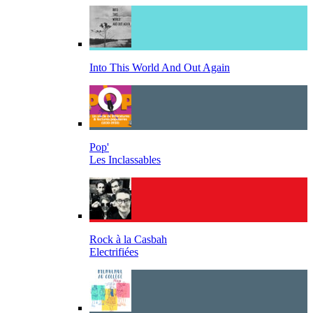
Into This World And Out Again
Pop'
Les Inclassables
Rock à la Casbah
Electrifiées