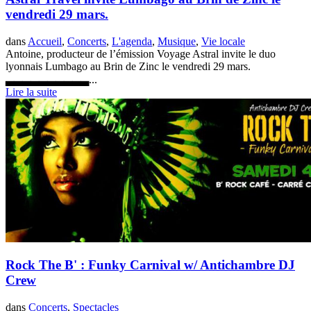
vendredi 29 mars.
dans
Accueil
,
Concerts
,
L'agenda
,
Musique
,
Vie locale
Antoine, producteur de l’émission Voyage Astral invite le duo
lyonnais Lumbago au Brin de Zinc le vendredi 29 mars.
▃▃▃▃▃▃▃▃▃▃...
Lire la suite
Rock The B' : Funky Carnival w/ Antichambre DJ
Crew
dans
Concerts
,
Spectacles