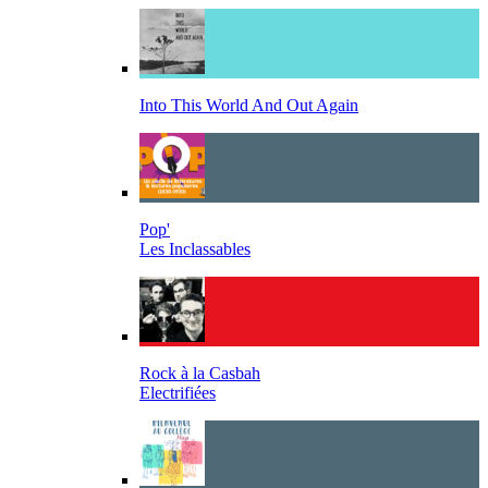
Into This World And Out Again
Pop'
Les Inclassables
Rock à la Casbah
Electrifiées