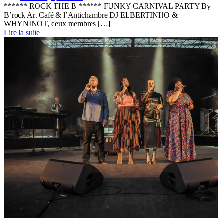
****** ROCK THE B ****** FUNKY CARNIVAL PARTY By
B’rock Art Café & l’Antichambre DJ ELBERTINHO &
WHYNINOT, deux membres […]
Lire la suite