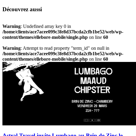
Découvrez aussi
Warning
: Undefined array key 0 in
/home/clients/ace7acee099c3fe8d37bcda2cfb1be52/web/wp-
content/themes/ellebore-mobile/single.php
on line
60
Warning
: Attempt to read property "term_id" on null in
/home/clients/ace7acee099c3fe8d37bcda2cfb1be52/web/wp-
content/themes/ellebore-mobile/single.php
on line
60
Astral Travel invite Lumbago au Brin de Zinc le