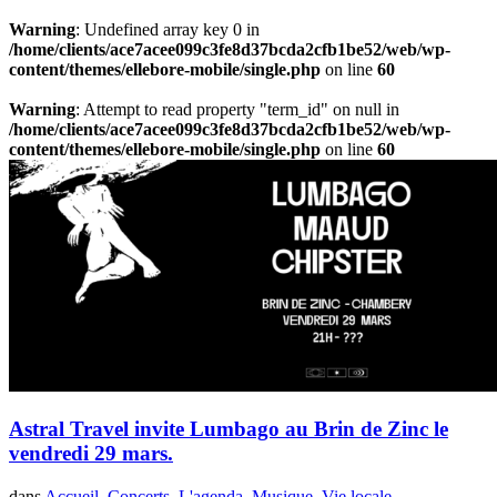
Warning
: Undefined array key 0 in
/home/clients/ace7acee099c3fe8d37bcda2cfb1be52/web/wp-
content/themes/ellebore-mobile/single.php
on line
60
Warning
: Attempt to read property "term_id" on null in
/home/clients/ace7acee099c3fe8d37bcda2cfb1be52/web/wp-
content/themes/ellebore-mobile/single.php
on line
60
Astral Travel invite Lumbago au Brin de Zinc le
vendredi 29 mars.
dans
Accueil
,
Concerts
,
L'agenda
,
Musique
,
Vie locale