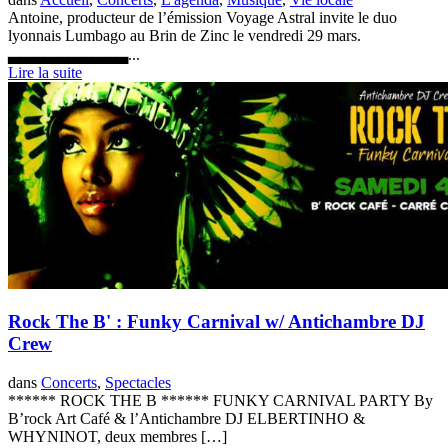
Antoine, producteur de l’émission Voyage Astral invite le duo
lyonnais Lumbago au Brin de Zinc le vendredi 29 mars.
▃▃▃▃▃▃▃▃▃▃...
Lire la suite
Rock The B' : Funky Carnival w/ Antichambre DJ
Crew
dans
Concerts
,
Spectacles
****** ROCK THE B ****** FUNKY CARNIVAL PARTY By
B’rock Art Café & l’Antichambre DJ ELBERTINHO &
WHYNINOT, deux membres […]