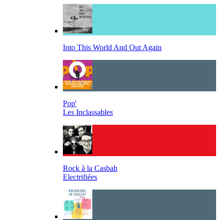
Into This World And Out Again
Pop'
Les Inclassables
Rock à la Casbah
Electrifiées