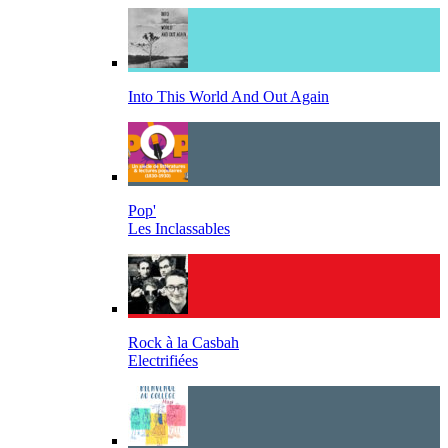
Into This World And Out Again
Pop'
Les Inclassables
Rock à la Casbah
Electrifiées