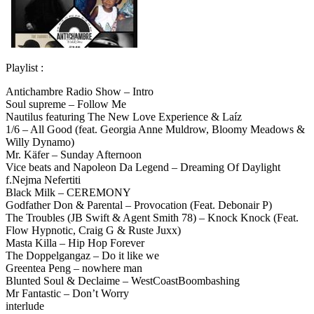
Playlist :
Antichambre Radio Show – Intro
Soul supreme – Follow Me
Nautilus featuring The New Love Experience & Laíz
1/6 – All Good (feat. Georgia Anne Muldrow, Bloomy Meadows &
Willy Dynamo)
Mr. Käfer – Sunday Afternoon
Vice beats and Napoleon Da Legend – Dreaming Of Daylight
f.Nejma Nefertiti
Black Milk – CEREMONY
Godfather Don & Parental – Provocation (Feat. Debonair P)
The Troubles (JB Swift & Agent Smith 78) – Knock Knock (Feat.
Flow Hypnotic, Craig G & Ruste Juxx)
Masta Killa – Hip Hop Forever
The Doppelgangaz – Do it like we
Greentea Peng – nowhere man
Blunted Soul & Declaime – WestCoastBoombashing
Mr Fantastic – Don’t Worry
interlude