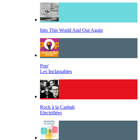
Into This World And Out Again
Pop'
Les Inclassables
Rock à la Casbah
Electrifiées