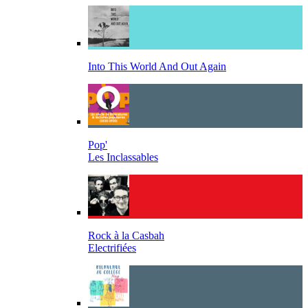
Into This World And Out Again
Pop'
Les Inclassables
Rock à la Casbah
Electrifiées