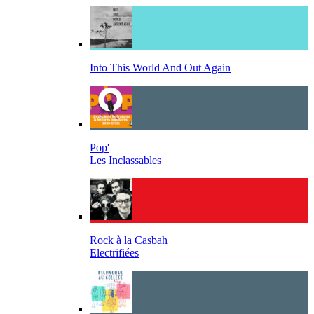
Into This World And Out Again
Pop'
Les Inclassables
Rock à la Casbah
Electrifiées