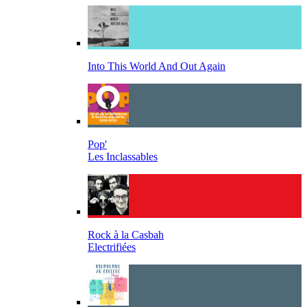
Into This World And Out Again
Pop'
Les Inclassables
Rock à la Casbah
Electrifiées