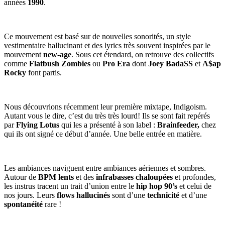
années
1990
.
Ce mouvement est basé sur de nouvelles sonorités, un style
vestimentaire hallucinant et des lyrics très souvent inspirées par le
mouvement
new-age
. Sous cet étendard, on retrouve des collectifs
comme
Flatbush Zombies
ou
Pro Era
dont
Joey BadaSS
et
A$ap
Rocky
font partis.
Nous découvrions récemment leur première mixtape,
Indigoism
.
Autant vous le dire, c’est du très très lourd! Ils se sont fait repérés
par
Flying Lotus
qui les a présenté à son label :
Brainfeeder,
chez
qui ils ont signé ce début d’année. Une belle entrée en matière.
Les ambiances naviguent entre ambiances aériennes et sombres.
Autour de
BPM lents
et des
infrabasses chaloupées
et profondes,
les instrus tracent un trait d’union entre le
hip hop 90’s
et celui de
nos jours. Leurs
flows hallucinés
sont d’une
technicité
et d’une
spontanéité
rare !