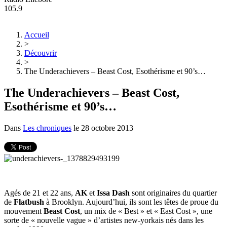
105.9
Accueil
>
Découvrir
>
The Underachievers – Beast Cost, Esothérisme et 90’s…
The Underachievers – Beast Cost,
Esothérisme et 90’s…
Dans
Les chroniques
le
28 octobre 2013
Agés de 21 et 22 ans,
AK
et
Issa Dash
sont originaires du quartier
de
Flatbush
à Brooklyn. Aujourd’hui, ils sont les têtes de proue du
mouvement
Beast Cost
, un mix de « Best » et « East Cost », une
sorte de « nouvelle vague » d’artistes new-yorkais nés dans les