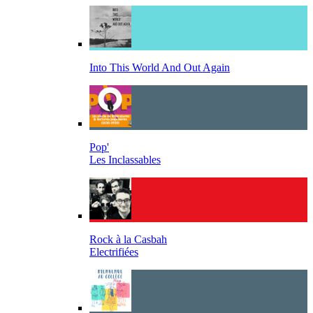
Into This World And Out Again
Pop'
Les Inclassables
Rock à la Casbah
Electrifiées