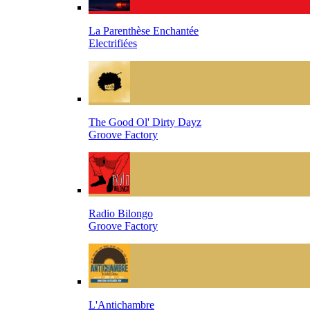
La Parenthèse Enchantée
Electrifiées
The Good Ol' Dirty Dayz
Groove Factory
Radio Bilongo
Groove Factory
L'Antichambre