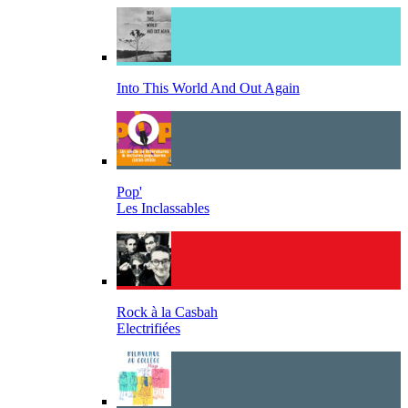
Into This World And Out Again
Pop'
Les Inclassables
Rock à la Casbah
Electrifiées