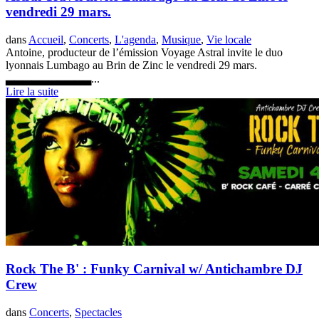
vendredi 29 mars.
dans
Accueil
,
Concerts
,
L'agenda
,
Musique
,
Vie locale
Antoine, producteur de l’émission Voyage Astral invite le duo
lyonnais Lumbago au Brin de Zinc le vendredi 29 mars.
▃▃▃▃▃▃▃▃▃▃...
Lire la suite
Rock The B' : Funky Carnival w/ Antichambre DJ
Crew
dans
Concerts
,
Spectacles