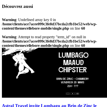
Découvrez aussi
Warning
: Undefined array key 0 in
/home/clients/ace7acee099c3fe8d37bcda2cfb1be52/web/wp-
content/themes/ellebore-mobile/single.php
on line
60
Warning
: Attempt to read property "term_id" on null in
/home/clients/ace7acee099c3fe8d37bcda2cfb1be52/web/wp-
content/themes/ellebore-mobile/single.php
on line
60
Astral Travel invite Lumbago au Brin de Zinc le