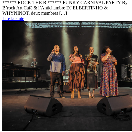
****** ROCK THE B ****** FUNKY CARNIVAL PARTY By
B’rock Art Café & l’Antichambre DJ ELBERTINHO &
WHYNINOT, deux membres […]
Lire la suite