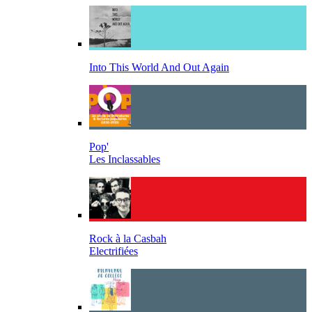
Into This World And Out Again
Pop'
Les Inclassables
Rock à la Casbah
Electrifiées