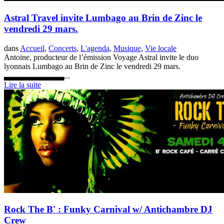
Astral Travel invite Lumbago au Brin de Zinc le
vendredi 29 mars.
dans
Accueil
,
Concerts
,
L'agenda
,
Musique
,
Vie locale
Antoine, producteur de l’émission Voyage Astral invite le duo
lyonnais Lumbago au Brin de Zinc le vendredi 29 mars.
▃▃▃▃▃▃▃▃▃▃...
Lire la suite
Rock The B' : Funky Carnival w/ Antichambre DJ
Crew