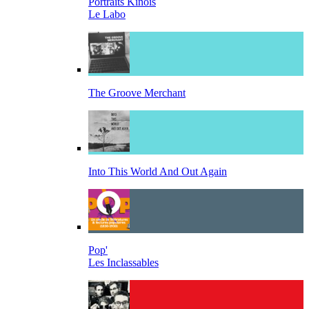
Portraits Kinois
Le Labo
The Groove Merchant
Into This World And Out Again
Pop'
Les Inclassables