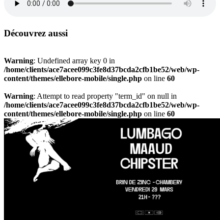
Découvrez aussi
Warning
: Undefined array key 0 in
/home/clients/ace7acee099c3fe8d37bcda2cfb1be52/web/wp-
content/themes/ellebore-mobile/single.php
on line
60
Warning
: Attempt to read property "term_id" on null in
/home/clients/ace7acee099c3fe8d37bcda2cfb1be52/web/wp-
content/themes/ellebore-mobile/single.php
on line
60