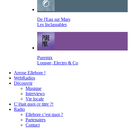
De l'Eau sur Mars
Les Inclassables
Puremix
Lounge, Electro & Co
Arrose Ellebore !
WebRadios
Découvrir
Musique
Interviews
Vie locale
C’était quoi ce titre ?!
Radio
Ellebore c’est quoi ?
Partenaires
Contact