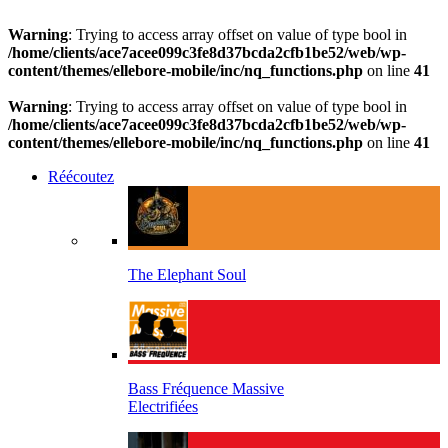
Warning
: Trying to access array offset on value of type bool in
/home/clients/ace7acee099c3fe8d37bcda2cfb1be52/web/wp-
content/themes/ellebore-mobile/inc/nq_functions.php
on line
41
Warning
: Trying to access array offset on value of type bool in
/home/clients/ace7acee099c3fe8d37bcda2cfb1be52/web/wp-
content/themes/ellebore-mobile/inc/nq_functions.php
on line
41
Réécoutez
The Elephant Soul
Bass Fréquence Massive
Electrifiées