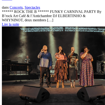
dans
Concerts
,
Spectacles
****** ROCK THE B ****** FUNKY CARNIVAL PARTY By
B’rock Art Café & l’Antichambre DJ ELBERTINHO &
WHYNINOT, deux membres […]
Lire la suite