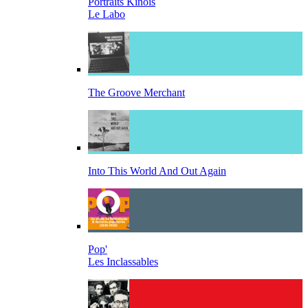
Portraits Kinois
Le Labo
The Groove Merchant
Into This World And Out Again
Pop'
Les Inclassables