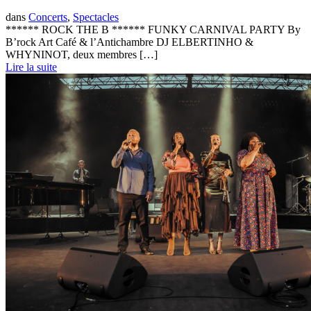
dans
Concerts
,
Spectacles
****** ROCK THE B ****** FUNKY CARNIVAL PARTY By
B’rock Art Café & l’Antichambre DJ ELBERTINHO &
WHYNINOT, deux membres […]
Lire la suite