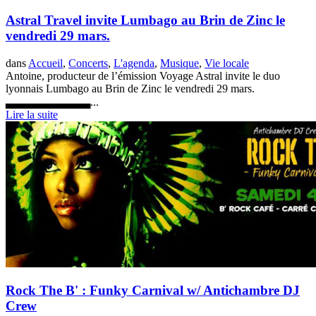
Astral Travel invite Lumbago au Brin de Zinc le
vendredi 29 mars.
dans
Accueil
,
Concerts
,
L'agenda
,
Musique
,
Vie locale
Antoine, producteur de l’émission Voyage Astral invite le duo
lyonnais Lumbago au Brin de Zinc le vendredi 29 mars.
▃▃▃▃▃▃▃▃▃▃...
Lire la suite
Rock The B' : Funky Carnival w/ Antichambre DJ
Crew