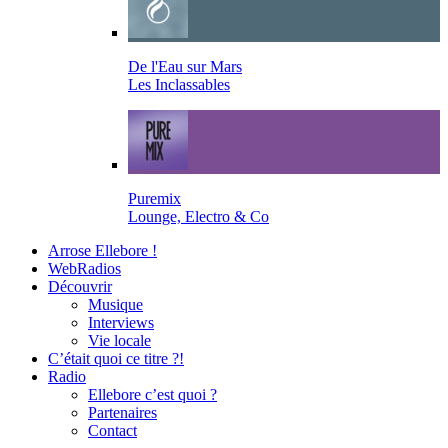
De l'Eau sur Mars
Les Inclassables
Puremix
Lounge, Electro & Co
Arrose Ellebore !
WebRadios
Découvrir
Musique
Interviews
Vie locale
C’était quoi ce titre ?!
Radio
Ellebore c’est quoi ?
Partenaires
Contact