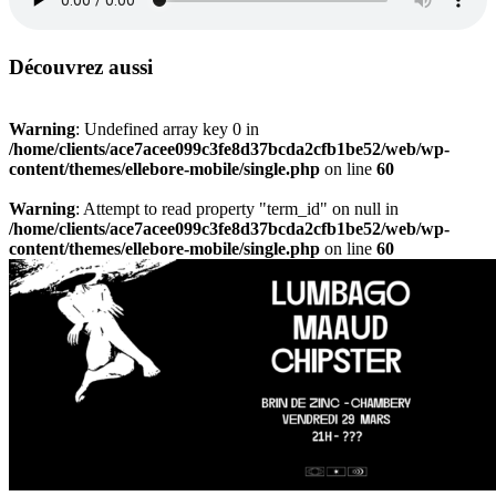
Découvrez aussi
Warning
: Undefined array key 0 in
/home/clients/ace7acee099c3fe8d37bcda2cfb1be52/web/wp-
content/themes/ellebore-mobile/single.php
on line
60
Warning
: Attempt to read property "term_id" on null in
/home/clients/ace7acee099c3fe8d37bcda2cfb1be52/web/wp-
content/themes/ellebore-mobile/single.php
on line
60