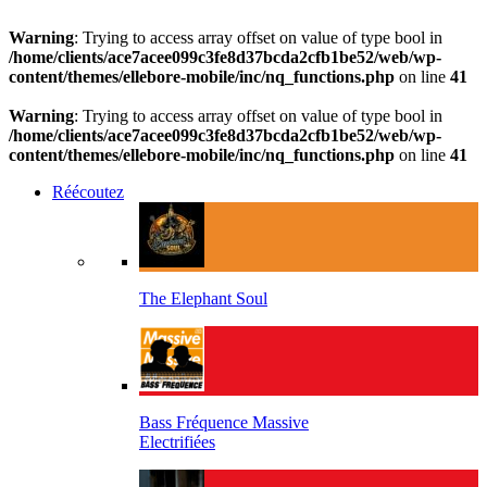
Warning
: Trying to access array offset on value of type bool in
/home/clients/ace7acee099c3fe8d37bcda2cfb1be52/web/wp-
content/themes/ellebore-mobile/inc/nq_functions.php
on line
41
Warning
: Trying to access array offset on value of type bool in
/home/clients/ace7acee099c3fe8d37bcda2cfb1be52/web/wp-
content/themes/ellebore-mobile/inc/nq_functions.php
on line
41
Réécoutez
The Elephant Soul
Bass Fréquence Massive
Electrifiées