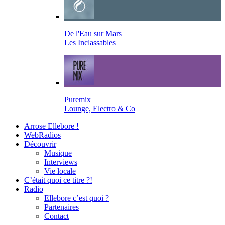
De l'Eau sur Mars
Les Inclassables
Puremix
Lounge, Electro & Co
Arrose Ellebore !
WebRadios
Découvrir
Musique
Interviews
Vie locale
C’était quoi ce titre ?!
Radio
Ellebore c’est quoi ?
Partenaires
Contact