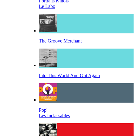
Portraits Kinois
Le Labo
The Groove Merchant
Into This World And Out Again
Pop'
Les Inclassables