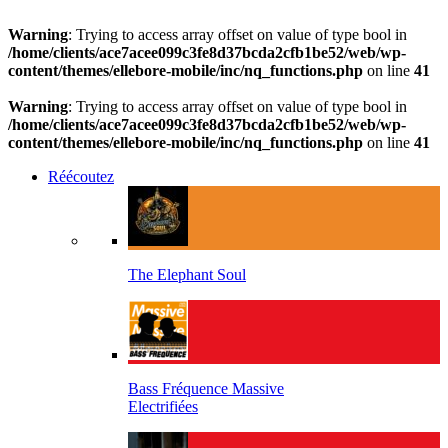
Warning
: Trying to access array offset on value of type bool in
/home/clients/ace7acee099c3fe8d37bcda2cfb1be52/web/wp-
content/themes/ellebore-mobile/inc/nq_functions.php
on line
41
Warning
: Trying to access array offset on value of type bool in
/home/clients/ace7acee099c3fe8d37bcda2cfb1be52/web/wp-
content/themes/ellebore-mobile/inc/nq_functions.php
on line
41
Réécoutez
The Elephant Soul
Bass Fréquence Massive
Electrifiées