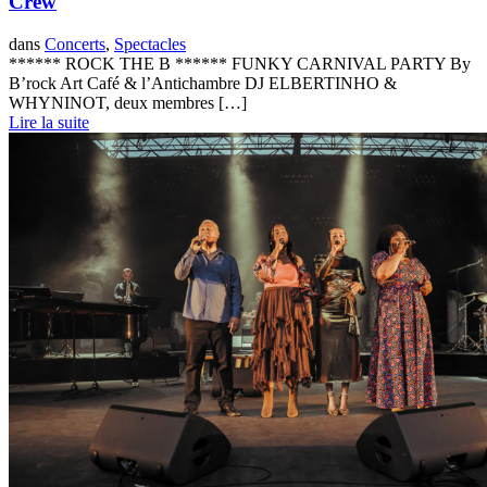
Crew
dans
Concerts
,
Spectacles
****** ROCK THE B ****** FUNKY CARNIVAL PARTY By
B’rock Art Café & l’Antichambre DJ ELBERTINHO &
WHYNINOT, deux membres […]
Lire la suite