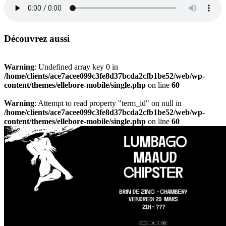
Découvrez aussi
Warning
: Undefined array key 0 in
/home/clients/ace7acee099c3fe8d37bcda2cfb1be52/web/wp-
content/themes/ellebore-mobile/single.php
on line
60
Warning
: Attempt to read property "term_id" on null in
/home/clients/ace7acee099c3fe8d37bcda2cfb1be52/web/wp-
content/themes/ellebore-mobile/single.php
on line
60