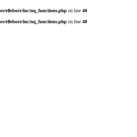
s/ellebore/inc/nq_functions.php
on line
40
s/ellebore/inc/nq_functions.php
on line
40