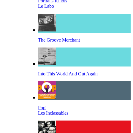
Portraits Kinois
Le Labo
The Groove Merchant
Into This World And Out Again
Pop'
Les Inclassables