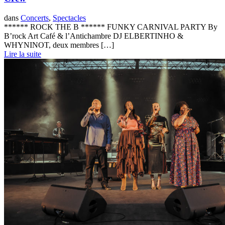
dans
Concerts
,
Spectacles
****** ROCK THE B ****** FUNKY CARNIVAL PARTY By
B’rock Art Café & l’Antichambre DJ ELBERTINHO &
WHYNINOT, deux membres […]
Lire la suite