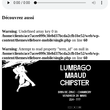
Découvrez aussi
Warning
: Undefined array key 0 in
/home/clients/ace7acee099c3fe8d37bcda2cfb1be52/web/wp-
content/themes/ellebore-mobile/single.php
on line
60
Warning
: Attempt to read property "term_id" on null in
/home/clients/ace7acee099c3fe8d37bcda2cfb1be52/web/wp-
content/themes/ellebore-mobile/single.php
on line
60