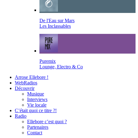
De l'Eau sur Mars
Les Inclassables
Puremix
Lounge, Electro & Co
Arrose Ellebore !
WebRadios
Découvrir
Musique
Interviews
Vie locale
C’était quoi ce titre ?!
Radio
Ellebore c’est quoi ?
Partenaires
Contact