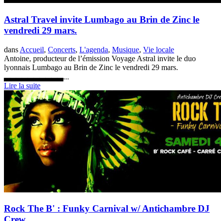
Astral Travel invite Lumbago au Brin de Zinc le
vendredi 29 mars.
dans
Accueil
,
Concerts
,
L'agenda
,
Musique
,
Vie locale
Antoine, producteur de l’émission Voyage Astral invite le duo
lyonnais Lumbago au Brin de Zinc le vendredi 29 mars.
▃▃▃▃▃▃▃▃▃▃...
Lire la suite
Rock The B' : Funky Carnival w/ Antichambre DJ
Crew