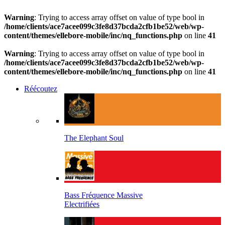
Warning
: Trying to access array offset on value of type bool in
/home/clients/ace7acee099c3fe8d37bcda2cfb1be52/web/wp-
content/themes/ellebore-mobile/inc/nq_functions.php
on line
41
Warning
: Trying to access array offset on value of type bool in
/home/clients/ace7acee099c3fe8d37bcda2cfb1be52/web/wp-
content/themes/ellebore-mobile/inc/nq_functions.php
on line
41
Réécoutez
The Elephant Soul
Bass Fréquence Massive
Electrifiées