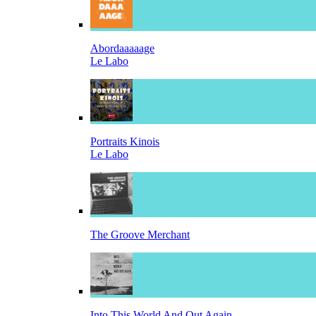
Abordaaaaage
Le Labo
Portraits Kinois
Le Labo
The Groove Merchant
Into This World And Out Again