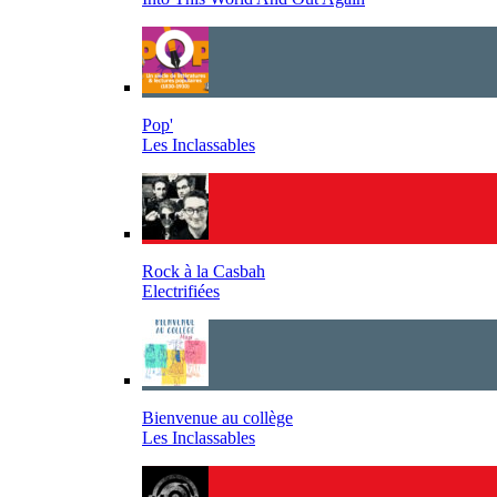
Pop'
Les Inclassables
Rock à la Casbah
Electrifiées
Bienvenue au collège
Les Inclassables