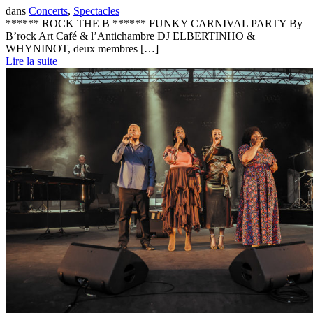
dans
Concerts
,
Spectacles
****** ROCK THE B ****** FUNKY CARNIVAL PARTY By
B’rock Art Café & l’Antichambre DJ ELBERTINHO &
WHYNINOT, deux membres […]
Lire la suite