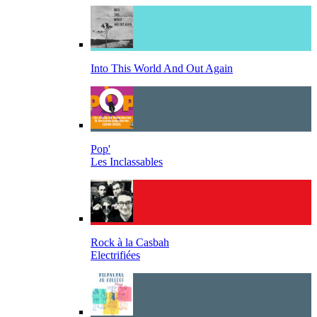
Into This World And Out Again
Pop'
Les Inclassables
Rock à la Casbah
Electrifiées