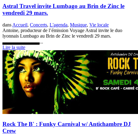
Astral Travel invite Lumbago au Brin de Zinc le
vendredi 29 mars.
dans
Accueil
,
Concerts
,
L'agenda
,
Musique
,
Vie locale
Antoine, producteur de l’émission Voyage Astral invite le duo
lyonnais Lumbago au Brin de Zinc le vendredi 29 mars.
▃▃▃▃▃▃▃▃▃▃...
Lire la suite
Rock The B' : Funky Carnival w/ Antichambre DJ
Crew