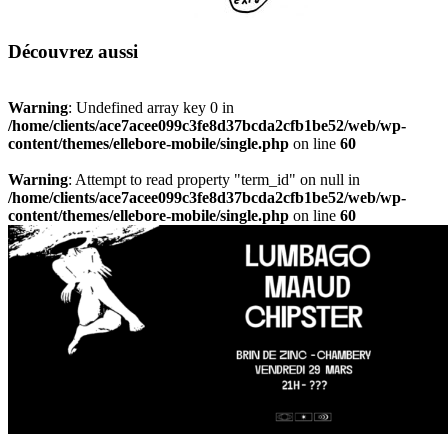
Découvrez aussi
Warning
: Undefined array key 0 in
/home/clients/ace7acee099c3fe8d37bcda2cfb1be52/web/wp-
content/themes/ellebore-mobile/single.php
on line
60
Warning
: Attempt to read property "term_id" on null in
/home/clients/ace7acee099c3fe8d37bcda2cfb1be52/web/wp-
content/themes/ellebore-mobile/single.php
on line
60