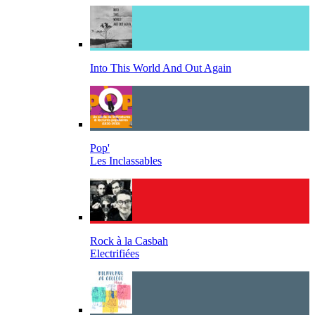
Into This World And Out Again
Pop'
Les Inclassables
Rock à la Casbah
Electrifiées