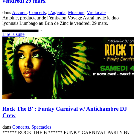
vendredi 29 mars.
dans
Accueil
,
Concerts
,
L'agenda
,
Musique
,
Vie locale
Antoine, producteur de l’émission Voyage Astral invite le duo
lyonnais Lumbago au Brin de Zinc le vendredi 29 mars.
▃▃▃▃▃▃▃▃▃▃...
Lire la suite
Rock The B' : Funky Carnival w/ Antichambre DJ
Crew
dans
Concerts
,
Spectacles
****** ROCK THE B ****** FUNKY CARNIVAL PARTY By