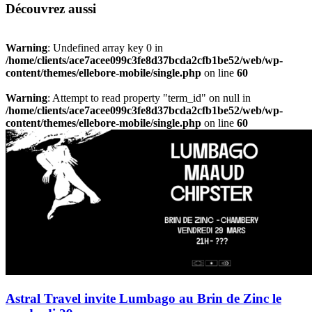
Découvrez aussi
Warning
: Undefined array key 0 in
/home/clients/ace7acee099c3fe8d37bcda2cfb1be52/web/wp-
content/themes/ellebore-mobile/single.php
on line
60
Warning
: Attempt to read property "term_id" on null in
/home/clients/ace7acee099c3fe8d37bcda2cfb1be52/web/wp-
content/themes/ellebore-mobile/single.php
on line
60
Astral Travel invite Lumbago au Brin de Zinc le