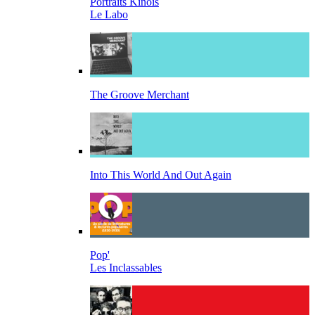
Portraits Kinois
Le Labo
The Groove Merchant
Into This World And Out Again
Pop'
Les Inclassables