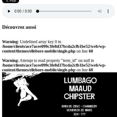
Découvrez aussi
Warning
: Undefined array key 0 in
/home/clients/ace7acee099c3fe8d37bcda2cfb1be52/web/wp-
content/themes/ellebore-mobile/single.php
on line
60
Warning
: Attempt to read property "term_id" on null in
/home/clients/ace7acee099c3fe8d37bcda2cfb1be52/web/wp-
content/themes/ellebore-mobile/single.php
on line
60