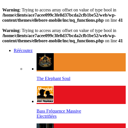
Warning
: Trying to access array offset on value of type bool in
/home/clients/ace7acee099c3fe8d37bcda2cfb1be52/web/wp-
content/themes/ellebore-mobile/inc/nq_functions.php
on line
41
Warning
: Trying to access array offset on value of type bool in
/home/clients/ace7acee099c3fe8d37bcda2cfb1be52/web/wp-
content/themes/ellebore-mobile/inc/nq_functions.php
on line
41
Réécoutez
The Elephant Soul
Bass Fréquence Massive
Electrifiées