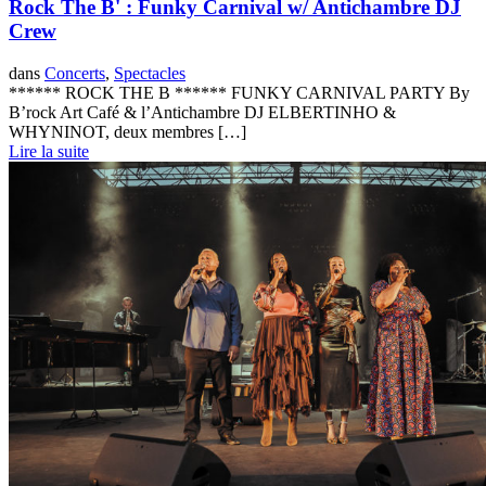
Rock The B' : Funky Carnival w/ Antichambre DJ
Crew
dans
Concerts
,
Spectacles
****** ROCK THE B ****** FUNKY CARNIVAL PARTY By
B’rock Art Café & l’Antichambre DJ ELBERTINHO &
WHYNINOT, deux membres […]
Lire la suite