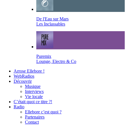
De l'Eau sur Mars
Les Inclassables
Puremix
Lounge, Electro & Co
Arrose Ellebore !
WebRadios
Découvrir
Musique
Interviews
Vie locale
C’était quoi ce titre ?!
Radio
Ellebore c’est quoi ?
Partenaires
Contact