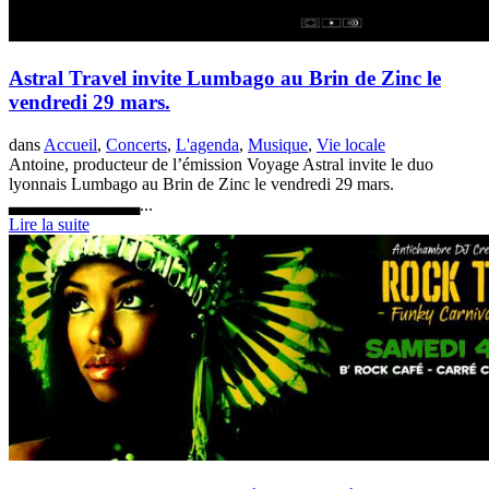
Astral Travel invite Lumbago au Brin de Zinc le
vendredi 29 mars.
dans
Accueil
,
Concerts
,
L'agenda
,
Musique
,
Vie locale
Antoine, producteur de l’émission Voyage Astral invite le duo
lyonnais Lumbago au Brin de Zinc le vendredi 29 mars.
▃▃▃▃▃▃▃▃▃▃...
Lire la suite