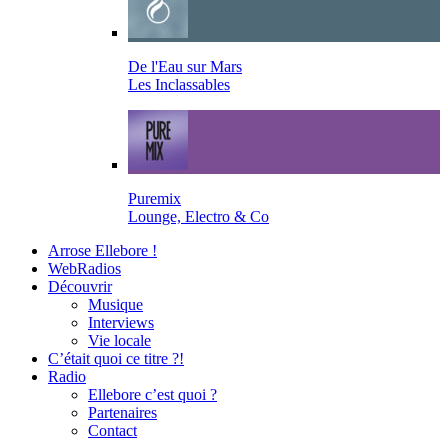
De l'Eau sur Mars
Les Inclassables
Puremix
Lounge, Electro & Co
Arrose Ellebore !
WebRadios
Découvrir
Musique
Interviews
Vie locale
C’était quoi ce titre ?!
Radio
Ellebore c’est quoi ?
Partenaires
Contact