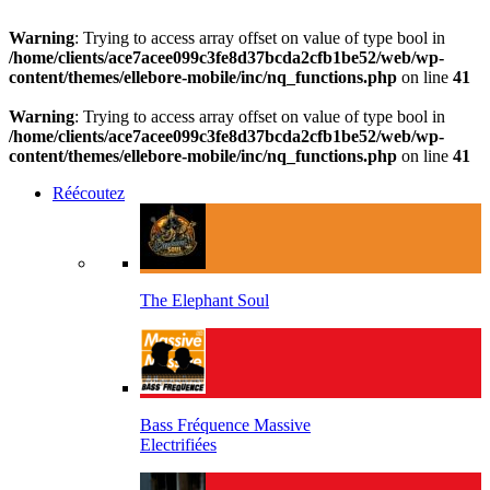
Warning
: Trying to access array offset on value of type bool in
/home/clients/ace7acee099c3fe8d37bcda2cfb1be52/web/wp-
content/themes/ellebore-mobile/inc/nq_functions.php
on line
41
Warning
: Trying to access array offset on value of type bool in
/home/clients/ace7acee099c3fe8d37bcda2cfb1be52/web/wp-
content/themes/ellebore-mobile/inc/nq_functions.php
on line
41
Réécoutez
The Elephant Soul
Bass Fréquence Massive
Electrifiées