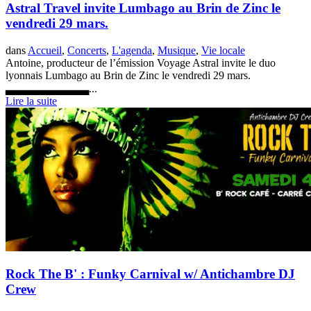
Astral Travel invite Lumbago au Brin de Zinc le
vendredi 29 mars.
dans
Accueil
,
Concerts
,
L'agenda
,
Musique
,
Vie locale
Antoine, producteur de l’émission Voyage Astral invite le duo
lyonnais Lumbago au Brin de Zinc le vendredi 29 mars.
▃▃▃▃▃▃▃▃▃▃...
Lire la suite
Rock The B' : Funky Carnival w/ Antichambre DJ
Crew