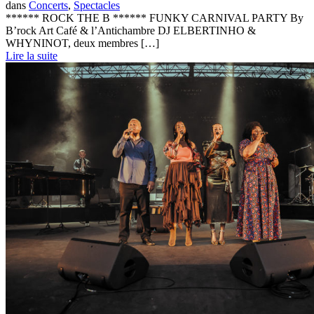
dans
Concerts
,
Spectacles
****** ROCK THE B ****** FUNKY CARNIVAL PARTY By
B’rock Art Café & l’Antichambre DJ ELBERTINHO &
WHYNINOT, deux membres […]
Lire la suite