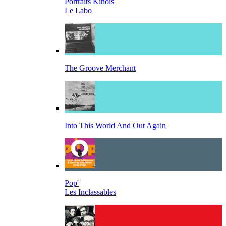
Portraits Kinois
Le Labo
The Groove Merchant
Into This World And Out Again
Pop'
Les Inclassables