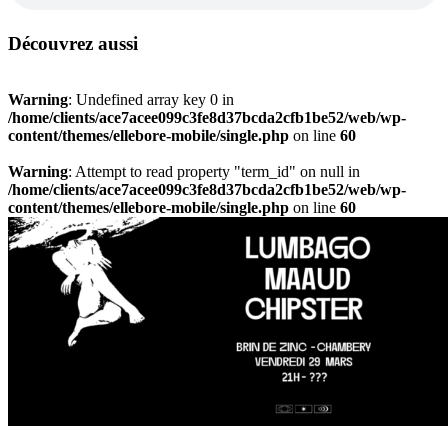
Découvrez aussi
Warning
: Undefined array key 0 in
/home/clients/ace7acee099c3fe8d37bcda2cfb1be52/web/wp-
content/themes/ellebore-mobile/single.php
on line
60
Warning
: Attempt to read property "term_id" on null in
/home/clients/ace7acee099c3fe8d37bcda2cfb1be52/web/wp-
content/themes/ellebore-mobile/single.php
on line
60