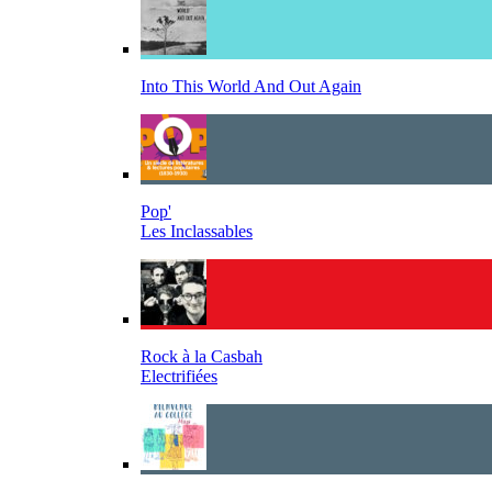
Into This World And Out Again
Pop'
Les Inclassables
Rock à la Casbah
Electrifiées