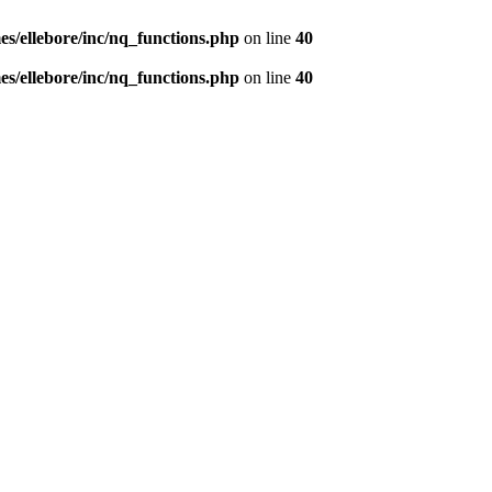
s/ellebore/inc/nq_functions.php
on line
40
s/ellebore/inc/nq_functions.php
on line
40