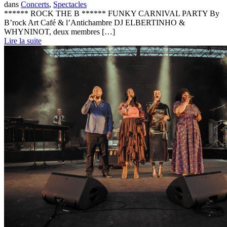
dans
Concerts
,
Spectacles
****** ROCK THE B ****** FUNKY CARNIVAL PARTY By
B’rock Art Café & l’Antichambre DJ ELBERTINHO &
WHYNINOT, deux membres […]
Lire la suite