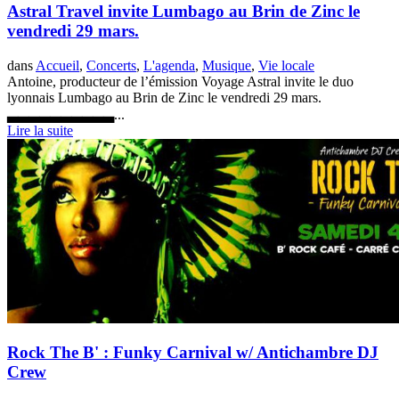
Astral Travel invite Lumbago au Brin de Zinc le
vendredi 29 mars.
dans
Accueil
,
Concerts
,
L'agenda
,
Musique
,
Vie locale
Antoine, producteur de l’émission Voyage Astral invite le duo
lyonnais Lumbago au Brin de Zinc le vendredi 29 mars.
▃▃▃▃▃▃▃▃▃▃...
Lire la suite
Rock The B' : Funky Carnival w/ Antichambre DJ
Crew