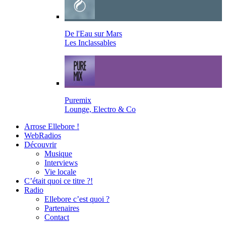
De l'Eau sur Mars
Les Inclassables
Puremix
Lounge, Electro & Co
Arrose Ellebore !
WebRadios
Découvrir
Musique
Interviews
Vie locale
C’était quoi ce titre ?!
Radio
Ellebore c’est quoi ?
Partenaires
Contact