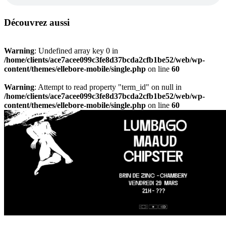
Découvrez aussi
Warning
: Undefined array key 0 in
/home/clients/ace7acee099c3fe8d37bcda2cfb1be52/web/wp-
content/themes/ellebore-mobile/single.php
on line
60
Warning
: Attempt to read property "term_id" on null in
/home/clients/ace7acee099c3fe8d37bcda2cfb1be52/web/wp-
content/themes/ellebore-mobile/single.php
on line
60