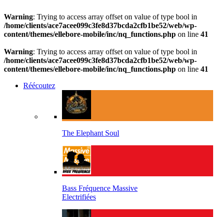
Warning
: Trying to access array offset on value of type bool in
/home/clients/ace7acee099c3fe8d37bcda2cfb1be52/web/wp-
content/themes/ellebore-mobile/inc/nq_functions.php
on line
41
Warning
: Trying to access array offset on value of type bool in
/home/clients/ace7acee099c3fe8d37bcda2cfb1be52/web/wp-
content/themes/ellebore-mobile/inc/nq_functions.php
on line
41
Réécoutez
The Elephant Soul
Bass Fréquence Massive
Electrifiées