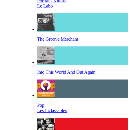
Portraits Kinois
Le Labo
The Groove Merchant
Into This World And Out Again
Pop'
Les Inclassables