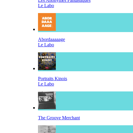
Les Anonymes Fantastiques
Le Labo
Abordaaaaage
Le Labo
Portraits Kinois
Le Labo
The Groove Merchant