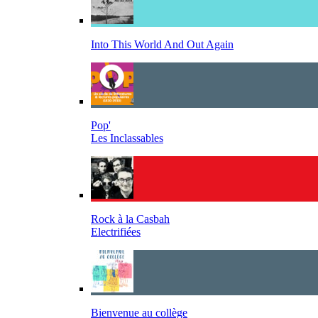
Into This World And Out Again
Pop'
Les Inclassables
Rock à la Casbah
Electrifiées
Bienvenue au collège