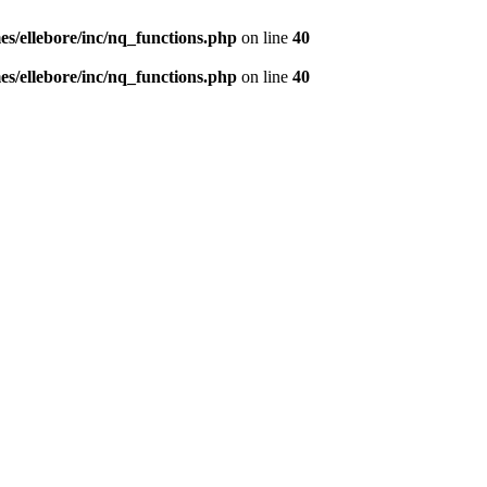
s/ellebore/inc/nq_functions.php
on line
40
s/ellebore/inc/nq_functions.php
on line
40